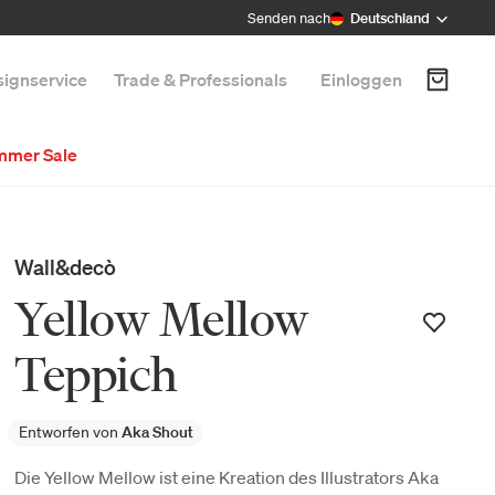
Senden nach
Deutschland
ignservice
Trade & Professionals
Einloggen
mmer Sale
Wall&decò
Yellow Mellow
Teppich
Entworfen von
Aka Shout
Die Yellow Mellow ist eine Kreation des Illustrators Aka