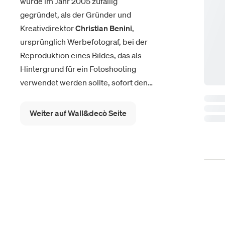
wurde im Jahr 2005 zufällig
gegründet, als der Gründer und
Kreativdirektor
Christian Benini
,
ursprünglich Werbefotograf, bei der
Reproduktion eines Bildes, das als
Hintergrund für ein Fotoshooting
verwendet werden sollte, sofort den
hohen dekorativen Wert und die
möglichen Anwendungen in der Welt
Weiter auf Wall&decò Seite
der Möbel erkannte. Von diesem
Moment an ist Wall&decò geboren
und zeichnet sich durch seine
Kollektionen von
Design-Tapeten
durch seine Originalität aus: keine
Wiederholungen der gleichen Muster
mehr, die für traditionelle Tapeten
typisch sind, sondern