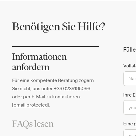
Vergrößerungen und Makro-Bilder
mit einer starken materiellen
Wirkung. Das Ziel von Wall&decò ist
Benötigen Sie Hilfe?
es, durch Farbe und Fantasie
Emotionen zu erzeugen und in jeder
Umgebung suggestive Atmosphären
Füll
mit einer starken Persönlichkeit zu
Informationen
schaffen.
anfordern
Volls
Für eine kompetente Beratung zögern
Sie nicht, uns unter +39 0239195096
Ihre 
oder per E-Mail zu kontaktieren.
[email protected]
.
FAQs lesen
Eine 