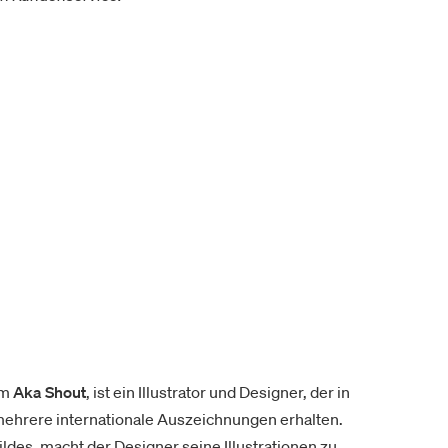
ym
Aka Shout
, ist ein Illustrator und Designer, der in
r mehrere internationale Auszeichnungen erhalten.
ldes, macht der Designer seine Illustrationen zu