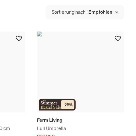
Sortierung nach
Empfohlen
the
Summer
-
25
%
Brand Sale
Ferm Living
70 cm
Lull Umbrella