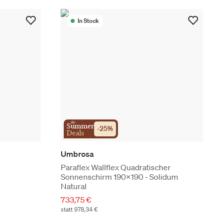
In Stock
the
Summer
-
25
%
Deals
Umbrosa
Paraflex Wallflex Quadratischer
Sonnenschirm 190x190 - Solidum
Natural
733,75 €
statt 978,34 €