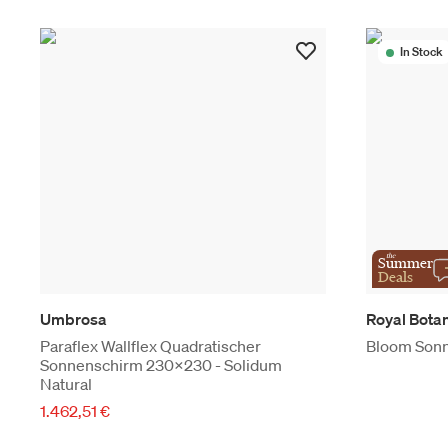
In Stock
the
Summer
Deals
Umbrosa
Royal Bota
Paraflex Wallflex Quadratischer
Bloom Sonn
Sonnenschirm 230x230 - Solidum
Natural
1.462,51 €