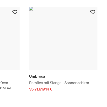
Umbrosa
00cm -
Paraflex mit Stange - Sonnenschirm
bergrau
Von 1.819,14 €