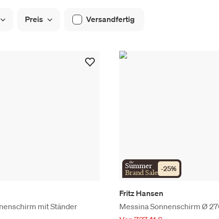
Preis
Versandfertig
the
Summer
-
25
%
Brand Sale
Fritz Hansen
enschirm mit Ständer
Messina Sonnenschirm Ø 2