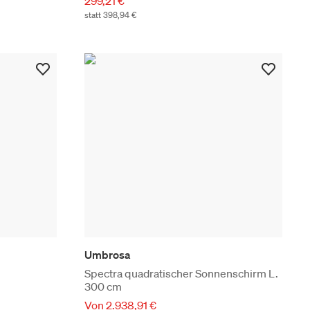
299,21 €
statt 398,94 €
Umbrosa
Spectra quadratischer Sonnenschirm L.
300 cm
Von 2.938,91 €