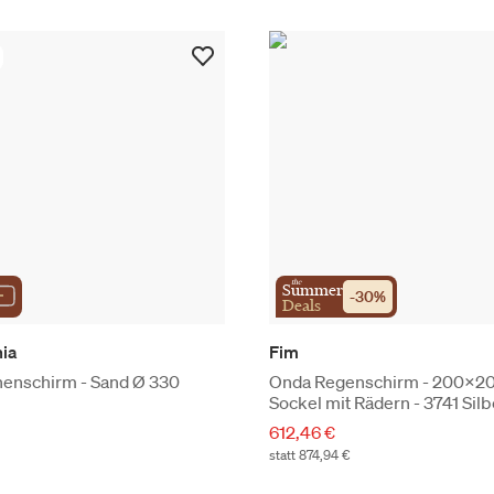
the
Summer
-
30
%
Deals
nia
Fim
enschirm - Sand Ø 330
Onda Regenschirm - 200x2
Sockel mit Rädern - 3741 Sil
612,46 €
statt 874,94 €