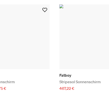
Fatboy
enschirm
Stripesol Sonnenschirm
75 €
467,22 €