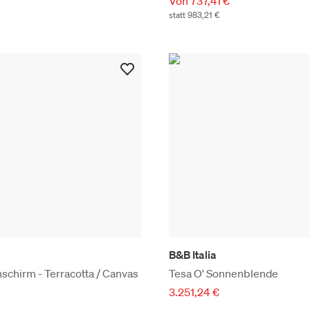
Von 737,41 €
statt 983,21 €
B&B Italia
chirm - Terracotta / Canvas
Tesa O' Sonnenblende
3.251,24 €