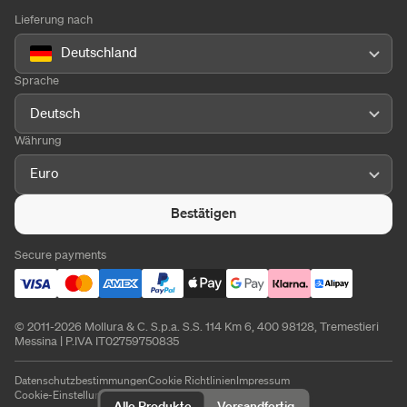
Lieferung nach
Deutschland
Sprache
Deutsch
Währung
Euro
Bestätigen
Secure payments
© 2011-2026 Mollura & C. S.p.a. S.S. 114 Km 6, 400 98128, Tremestieri
Messina | P.IVA IT02759750835
Datenschutzbestimmungen
Cookie Richtlinien
Impressum
Cookie-Einstellungen
Alle Produkte
Versandfertig