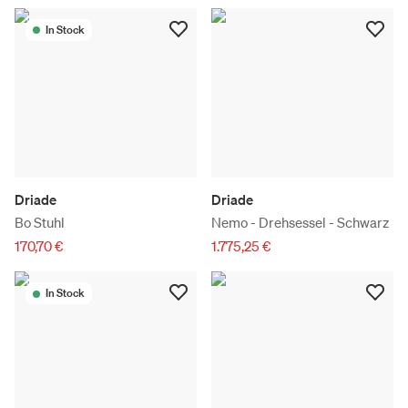
In Stock
Driade
Driade
Bo Stuhl
Nemo - Drehsessel - Schwarz
170,70 €
1.775,25 €
In Stock