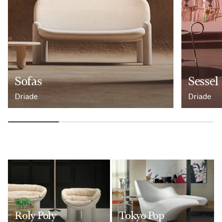
Sofas
Sessel
Driade
Driade
Roly Poly
Tokyo Pop