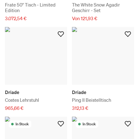
Frate 50° Tisch - Limited
The White Snow Agadir
Edition
Geschirr - Set
3.072,54 €
Von 121,93 €
Driade
Driade
Costes Lehrstuhl
Ping II Beistelltisch
965,66 €
312,13 €
In Stock
In Stock