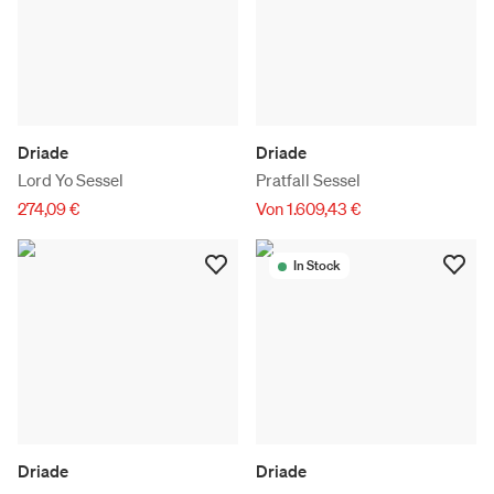
Driade
Driade
Lord Yo Sessel
Pratfall Sessel
274,09 €
Von 1.609,43 €
In Stock
Driade
Driade