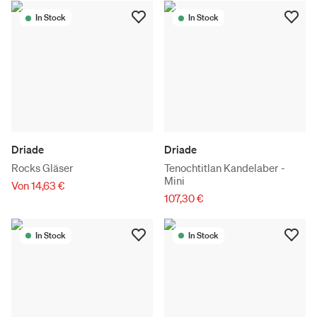
In Stock
In Stock
Driade
Driade
Rocks Gläser
Tenochtitlan Kandelaber -
Mini
Von 14,63 €
107,30 €
In Stock
In Stock