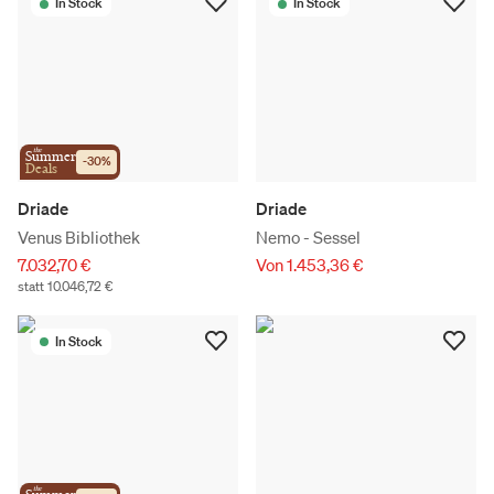
In Stock
In Stock
the
Summer
-
30
%
Deals
Driade
Driade
Venus Bibliothek
Nemo - Sessel
7.032,70 €
Von 1.453,36 €
statt 10.046,72 €
In Stock
the