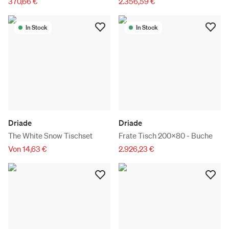
370,66 €
2.356,59 €
In Stock
In Stock
Driade
Driade
The White Snow Tischset
Frate Tisch 200x80 - Buche
Von 14,63 €
2.926,23 €