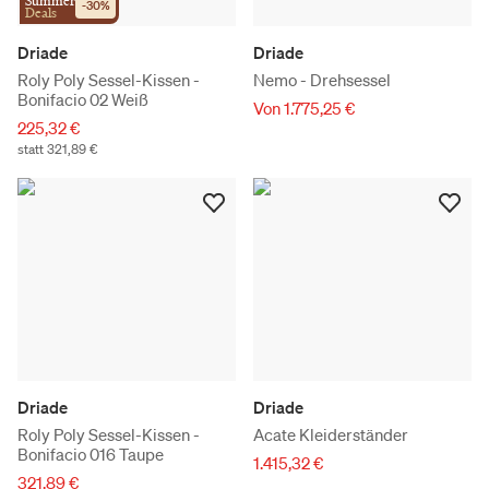
Summer
-
30
%
Deals
Driade
Driade
Roly Poly Sessel-Kissen -
Nemo - Drehsessel
Bonifacio 02 Weiß
Von 1.775,25 €
225,32 €
statt 321,89 €
Driade
Driade
Roly Poly Sessel-Kissen -
Acate Kleiderständer
Bonifacio 016 Taupe
1.415,32 €
321,89 €