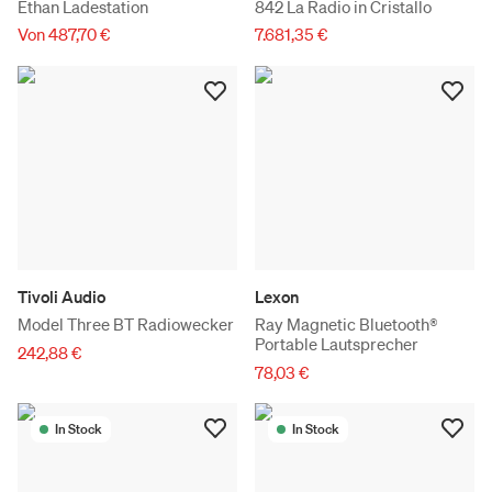
Ethan Ladestation
842 La Radio in Cristallo
Von 487,70 €
7.681,35 €
Tivoli Audio
Lexon
Model Three BT Radiowecker
Ray Magnetic Bluetooth®
Portable Lautsprecher
242,88 €
78,03 €
In Stock
In Stock