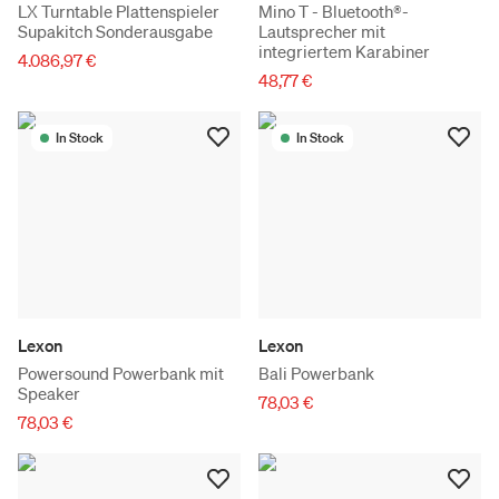
LX Turntable Plattenspieler
Mino T - Bluetooth®-
Supakitch Sonderausgabe
Lautsprecher mit
integriertem Karabiner
4.086,97 €
48,77 €
In Stock
In Stock
Lexon
Lexon
Powersound Powerbank mit
Bali Powerbank
Speaker
78,03 €
78,03 €