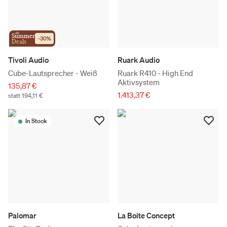
the
Summer
-
30
%
Deals
Tivoli Audio
Ruark Audio
Cube-Lautsprecher - Weiß
Ruark R410 - High End
Aktivsystem
135,87 €
1.413,37 €
statt 194,11 €
In Stock
Palomar
La Boite Concept