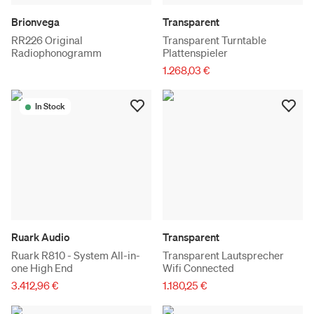
Brionvega
Transparent
RR226 Original
Transparent Turntable
Radiophonogramm
Plattenspieler
1.268,03 €
In Stock
Ruark Audio
Transparent
Ruark R810 - System All-in-
Transparent Lautsprecher
one High End
Wifi Connected
3.412,96 €
1.180,25 €