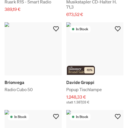
Ruark R1S - Smart Radio
Musikstapler CD-Halter H.
71,3
389,19 €
673,52 €
In Stock
the
Summer
-
10
%
Brand Sale
Brionvega
Davide Groppi
Radio Cubo 50
Popup Tischlampe
1.248,33 €
statt 1.387,03 €
In Stock
In Stock