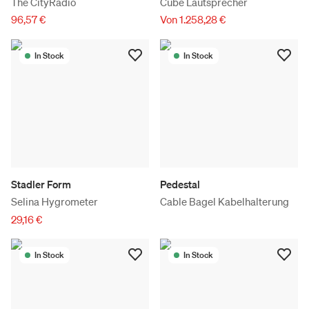
The CityRadio
Cube Lautsprecher
96,57 €
Von 1.258,28 €
In Stock
In Stock
Stadler Form
Pedestal
Selina Hygrometer
Cable Bagel Kabelhalterung
29,16 €
In Stock
In Stock