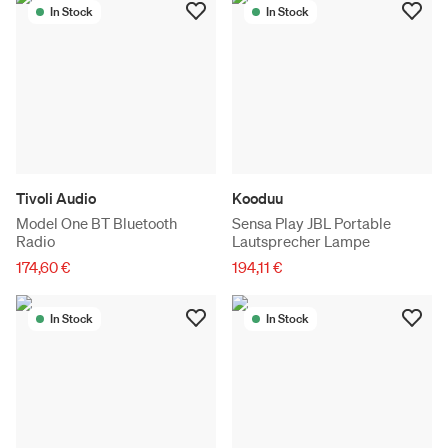
In Stock
In Stock
Tivoli Audio
Kooduu
Model One BT Bluetooth
Sensa Play JBL Portable
Radio
Lautsprecher Lampe
174,60 €
194,11 €
In Stock
In Stock