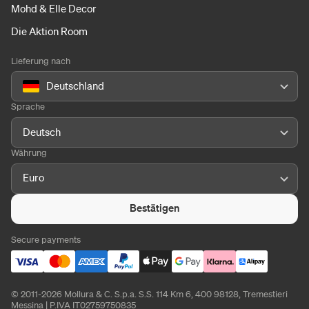
Mohd & Elle Decor
Die Aktion Room
Lieferung nach
Deutschland
Sprache
Deutsch
Währung
Euro
Bestätigen
Secure payments
© 2011-2026 Mollura & C. S.p.a. S.S. 114 Km 6, 400 98128, Tremestieri
Messina | P.IVA IT02759750835