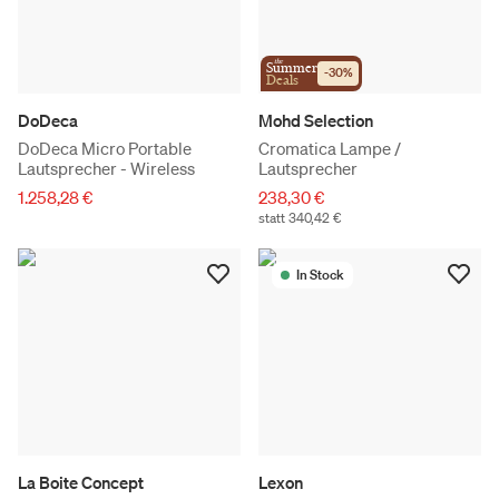
the
Summer
-
30
%
Deals
DoDeca
Mohd Selection
DoDeca Micro Portable
Cromatica Lampe /
Lautsprecher - Wireless
Lautsprecher
1.258,28 €
238,30 €
statt 340,42 €
In Stock
La Boite Concept
Lexon