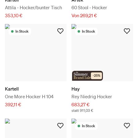
Attila - Hocker/bunter Tisch
60 Stool - Hocker
353,10 €
Von 269,21 €
In Stock
In Stock
the
Summer
-
25
%
Brand Sale
Kartell
Hay
One More Hocker H 104
Rey Niedrig Hocker
392,11 €
683,27 €
statt 911,03 €
In Stock