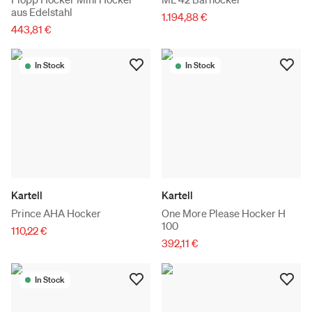
aus Edelstahl
1.194,88 €
443,81 €
In Stock
In Stock
Kartell
Kartell
Prince AHA Hocker
One More Please Hocker H
100
110,22 €
392,11 €
In Stock