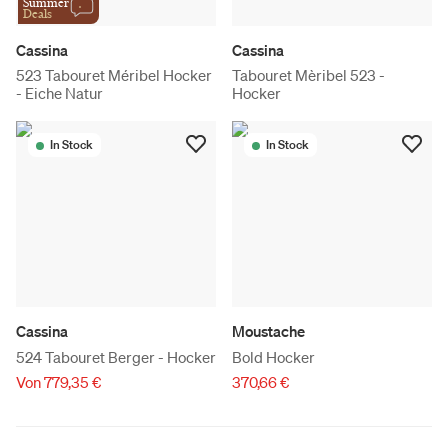
Summer
Deals
Cassina
Cassina
523 Tabouret Méribel Hocker
Tabouret Mèribel 523 -
- Eiche Natur
Hocker
In Stock
In Stock
Cassina
Moustache
524 Tabouret Berger - Hocker
Bold Hocker
Von 779,35 €
370,66 €