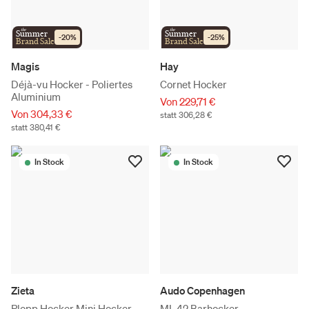
the
the
Summer
Summer
-
20
%
-
25
%
Brand Sale
Brand Sale
Magis
Hay
Déjà-vu Hocker - Poliertes
Cornet Hocker
Aluminium
Von 229,71 €
Von 304,33 €
statt 306,28 €
statt 380,41 €
In Stock
In Stock
Zieta
Audo Copenhagen
Plopp Hocker Mini Hocker
ML 42 Barhocker