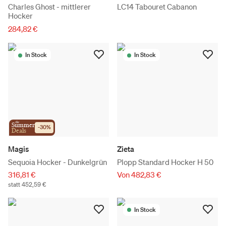
Charles Ghost - mittlerer
LC14 Tabouret Cabanon
Hocker
284,82 €
In Stock
In Stock
the
Summer
-
30
%
Deals
Magis
Zieta
Sequoia Hocker - Dunkelgrün
Plopp Standard Hocker H 50
316,81 €
Von 482,83 €
statt 452,59 €
In Stock