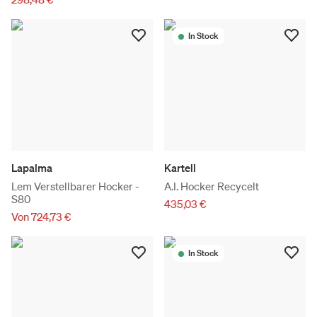
In Stock
Lapalma
Kartell
Lem Verstellbarer Hocker -
A.I. Hocker Recycelt
S80
435,03 €
Von 724,73 €
In Stock