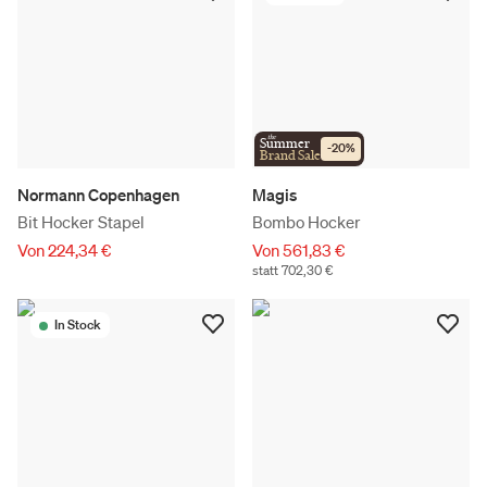
the
Summer
-
20
%
Brand Sale
Normann Copenhagen
Magis
Bit Hocker Stapel
Bombo Hocker
Von 224,34 €
Von 561,83 €
statt 702,30 €
In Stock