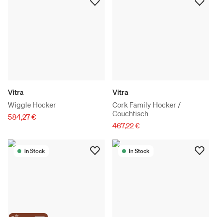
Vitra
Vitra
Wiggle Hocker
Cork Family Hocker /
Couchtisch
584,27 €
467,22 €
In Stock
In Stock
the