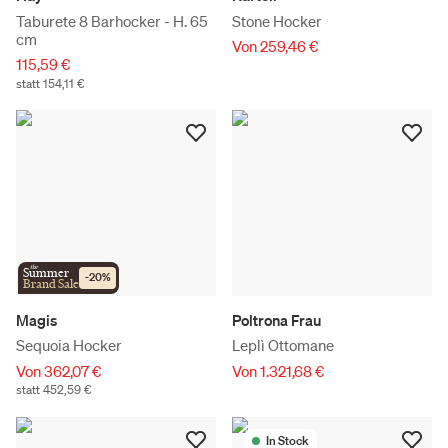
Taburete 8 Barhocker - H. 65
Stone Hocker
cm
Von 259,46 €
115,59 €
statt 154,11 €
the
Summer
-
20
%
Brand Sale
Magis
Poltrona Frau
Sequoia Hocker
Leplì Ottomane
Von 362,07 €
Von 1.321,68 €
statt 452,59 €
In Stock