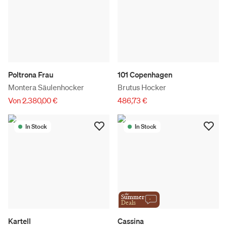
Poltrona Frau
101 Copenhagen
Montera Säulenhocker
Brutus Hocker
Von 2.380,00 €
486,73 €
In Stock
In Stock
the
Summer
Deals
Kartell
Cassina