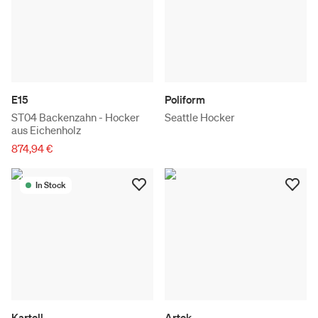
E15
Poliform
ST04 Backenzahn - Hocker
Seattle Hocker
aus Eichenholz
874,94 €
In Stock
Kartell
Artek