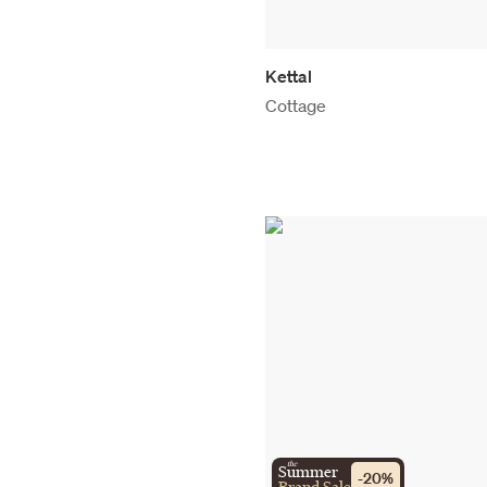
Kettal
Cottage
the
Summer
-
20
%