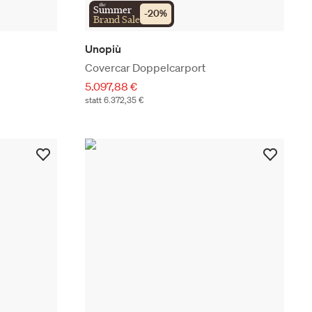
the
Summer
-
20
%
Brand Sale
Unopiù
Covercar Doppelcarport
5.097,88 €
statt 6.372,35 €