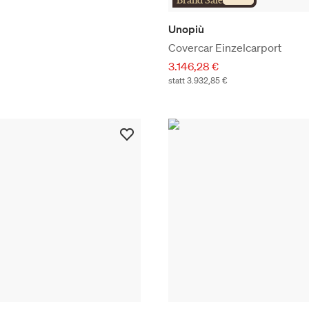
Brand Sale
Unopiù
Covercar Einzelcarport
3.146,28 €
statt 3.932,85 €