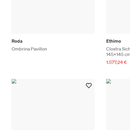
Roda
Ethimo
Ombrina Pavillon
Clostra Sic
145x145 c
1.577,24 €