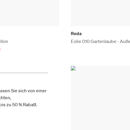
Roda
llon
Eolie 010 Gartenlaube - Auß
€
ssen Sie sich von einer
chten,
is zu 50 % Rabatt.