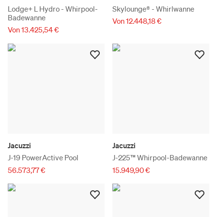
Lodge+ L Hydro - Whirpool-
Skylounge® - Whirlwanne
Badewanne
Von 12.448,18 €
Von 13.425,54 €
Jacuzzi
Jacuzzi
J-19 PowerActive Pool
J-225™ Whirpool-Badewanne
56.573,77 €
15.949,90 €