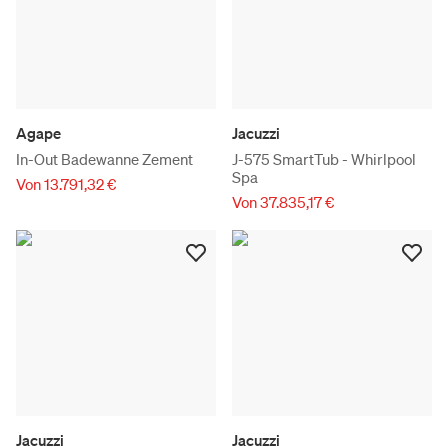
Agape
Jacuzzi
In-Out Badewanne Zement
J-575 SmartTub - Whirlpool
Spa
Von 13.791,32 €
Von 37.835,17 €
Jacuzzi
Jacuzzi