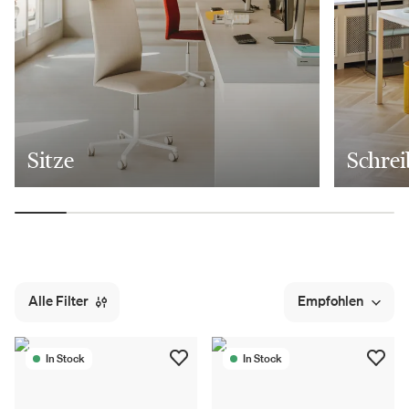
Sitze
Schrei
Alle Filter
Empfohlen
In Stock
In Stock