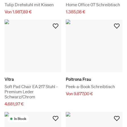
Tulip Drehstuhl mit Kissen
Home Office 07 Schreibtisch
Von 1.987,89 €
1.385,08 €
Vitra
Poltrona Frau
Soft Pad Chair EA 217 Stuhl -
Peek-a-Book Schreibtisch
Premium Leder
Von 9.877,00 €
Schwarz/Chrom
4.681,97 €
In Stock