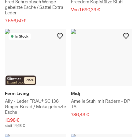
Fred Schreibtisch Wenge
Freedom Kopfstütze Stuhl
gebeizte Esche / Sattel Extra
Von 1.690,39 €
Leder
7.556,50 €
In Stock
the
Summer
-
25
%
Brand Sale
Ferm Living
Midj
Ally - Leder FRAU® SC 136
Amelie Stuhl mit Rädern - DP
Ginger Bread / Moka gebeizte
TS
Esche
736,43 €
10,98 €
statt 14,63 €