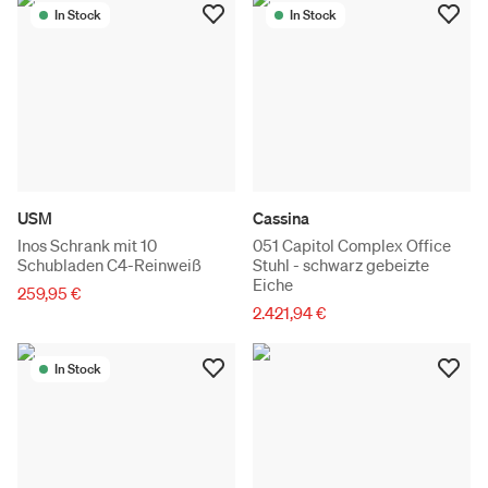
In Stock
In Stock
USM
Cassina
Inos Schrank mit 10
051 Capitol Complex Office
Schubladen C4-Reinweiß
Stuhl - schwarz gebeizte
Eiche
259,95 €
2.421,94 €
In Stock