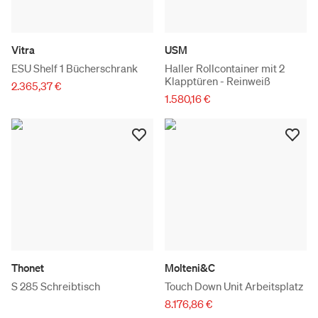
Vitra
USM
ESU Shelf 1 Bücherschrank
Haller Rollcontainer mit 2
Klapptüren - Reinweiß
2.365,37 €
1.580,16 €
Thonet
Molteni&C
S 285 Schreibtisch
Touch Down Unit Arbeitsplatz
8.176,86 €