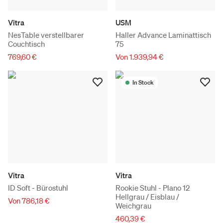
Vitra
USM
NesTable verstellbarer
Haller Advance Laminattisch
Couchtisch
75
769,60 €
Von 1.939,94 €
In Stock
Vitra
Vitra
ID Soft - Bürostuhl
Rookie Stuhl - Plano 12
Hellgrau / Eisblau /
Von 786,18 €
Weichgrau
460,39 €