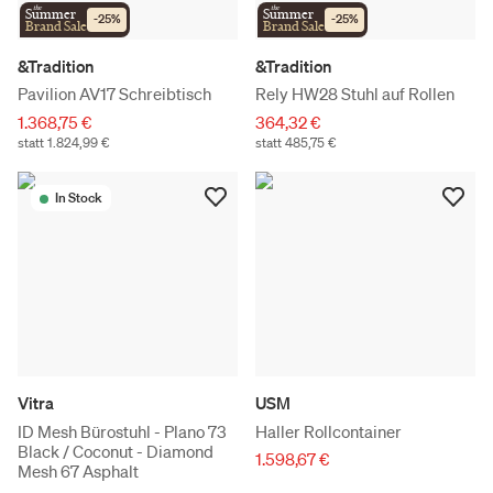
the
the
Summer
Summer
-
25
%
-
25
%
Brand Sale
Brand Sale
&Tradition
&Tradition
Pavilion AV17 Schreibtisch
Rely HW28 Stuhl auf Rollen
1.368,75 €
364,32 €
statt 1.824,99 €
statt 485,75 €
In Stock
Vitra
USM
ID Mesh Bürostuhl - Plano 73
Haller Rollcontainer
Black / Coconut - Diamond
1.598,67 €
Mesh 67 Asphalt