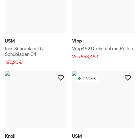
USM
Vipp
Inos Schrank mit 5
Vipp452 Drehstuhl mit Rollen
Schubladen C4
Von 853,48 €
190,20 €
In Stock
Knoll
USM