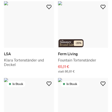
the
Summer
-
25
%
Brand Sale
LSA
Ferm Living
Klara Tortenständer und
Fountain Tortenständer
Deckel
65,11 €
statt 86,81 €
In Stock
In Stock