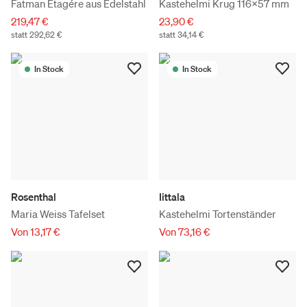
Fatman Etagére aus Edelstahl
Kastehelmi Krug 116x57 mm
219,47 €
23,90 €
statt 292,62 €
statt 34,14 €
In Stock
In Stock
Rosenthal
Iittala
Maria Weiss Tafelset
Kastehelmi Tortenständer
Von 13,17 €
Von 73,16 €