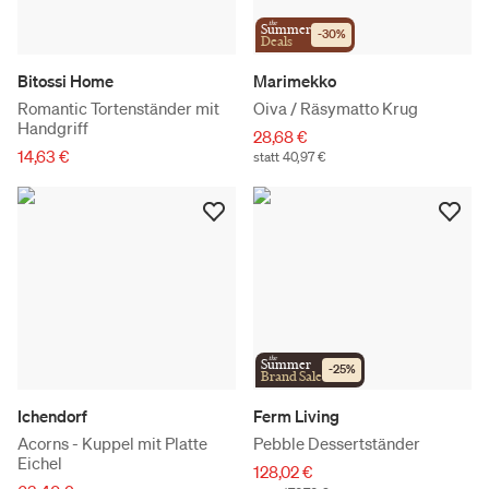
the
Summer
-
30
%
Deals
Bitossi Home
Marimekko
Romantic Tortenständer mit
Oiva / Räsymatto Krug
Handgriff
28,68 €
14,63 €
statt 40,97 €
the
Summer
-
25
%
Brand Sale
Ichendorf
Ferm Living
Acorns - Kuppel mit Platte
Pebble Dessertständer
Eichel
128,02 €