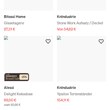
Bitossi Home
KnIndustrie
Glasetagere
Stone Work Aufsatz / Deckel
27,31 €
Von 54,62 €
the
Summer
-
25
%
Brand Sale
Alessi
KnIndustrie
Delight Keksdose
Ypsilon Tortenständer
69,50 €
154,11 €
statt 92,66 €