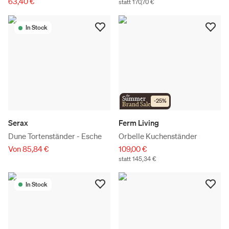
63,40 €
statt 170,70 €
In Stock
the
Summer
-
25
%
Brand Sale
Serax
Ferm Living
Dune Tortenständer - Esche
Orbelle Kuchenständer
Von 85,84 €
109,00 €
statt 145,34 €
In Stock