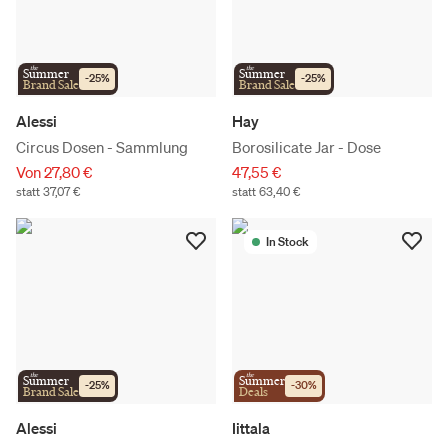
the
the
Summer
Summer
-
25
%
-
25
%
Brand Sale
Brand Sale
Alessi
Hay
Circus Dosen - Sammlung
Borosilicate Jar - Dose
Von 27,80 €
47,55 €
statt 37,07 €
statt 63,40 €
In Stock
the
the
Summer
Summer
-
25
%
-
30
%
Brand Sale
Deals
Alessi
Iittala