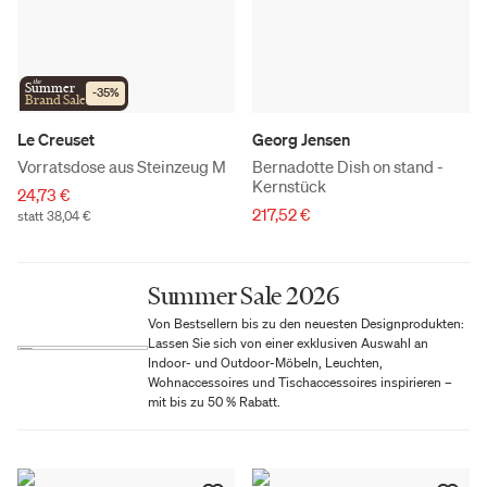
the
Summer
-
35
%
Brand Sale
Le Creuset
Georg Jensen
Vorratsdose aus Steinzeug M
Bernadotte Dish on stand -
Kernstück
24,73 €
217,52 €
statt 38,04 €
Summer Sale 2026
Von Bestsellern bis zu den neuesten Designprodukten:
Lassen Sie sich von einer exklusiven Auswahl an
Indoor- und Outdoor-Möbeln, Leuchten,
Wohnaccessoires und Tischaccessoires inspirieren –
mit bis zu 50 % Rabatt.