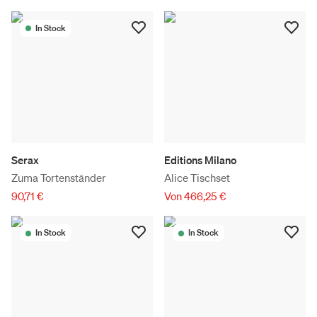
In Stock
Serax
Editions Milano
Zuma Tortenständer
Alice Tischset
90,71 €
Von 466,25 €
In Stock
In Stock