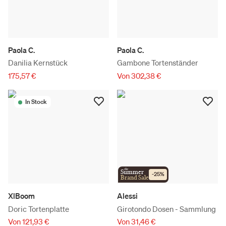
Paola C.
Paola C.
Danilia Kernstück
Gambone Tortenständer
175,57 €
Von 302,38 €
In Stock
the
Summer
-
25
%
Brand Sale
XlBoom
Alessi
Doric Tortenplatte
Girotondo Dosen - Sammlung
Von 121,93 €
Von 31,46 €