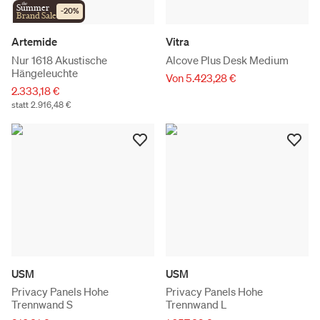
the
Summer
-
20
%
Brand Sale
Artemide
Vitra
Nur 1618 Akustische
Alcove Plus Desk Medium
Hängeleuchte
Von 5.423,28 €
2.333,18 €
statt 2.916,48 €
USM
USM
Privacy Panels Hohe
Privacy Panels Hohe
Trennwand S
Trennwand L