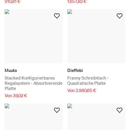
910,81 €
1.657,82 €
Muuto
Dieffebi
Stacked Konfigurierbares
Franny Schreibtisch -
Regalsystem - Absorbierende
Quadratische Platte
Platte
Von 3.980,65 €
Von 39,02 €