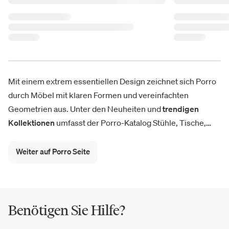
Mit einem extrem essentiellen Design zeichnet sich Porro
durch Möbel mit klaren Formen und vereinfachten
Geometrien aus. Unter den Neuheiten und
trendigen
Kollektionen
umfasst der Porro-Katalog Stühle, Tische,
Couchtische, Sessel, Sofas, modulare Systeme für den
Wohnbereich und die Küche; Bücherregale und
Weiter auf Porro Seite
Schreibtische für das Home Office und schließlich
repräsentative Betten, Nachttische und Möbel für den
Nachtbereich. Zu den genialsten Kreationen gehören der
Couchtisch
Balancing Boxes
, der
Traveller Vis à Vis
, der
Benötigen Sie Hilfe?
Tisch
Galileo
, das Tischsystem
Pascal
und das Bett