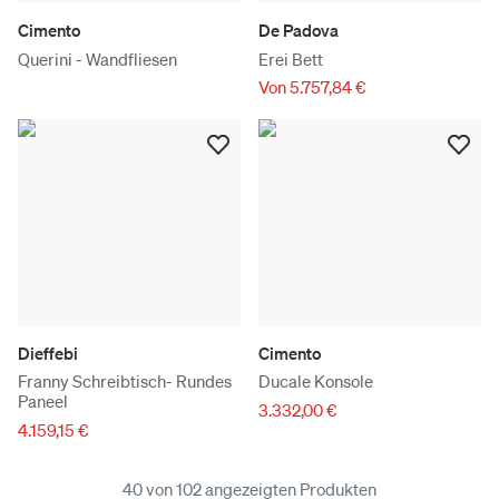
Cimento
De Padova
Querini - Wandfliesen
Erei Bett
Von 5.757,84 €
Dieffebi
Cimento
Franny Schreibtisch- Rundes
Ducale Konsole
Paneel
3.332,00 €
4.159,15 €
40 von 102 angezeigten Produkten