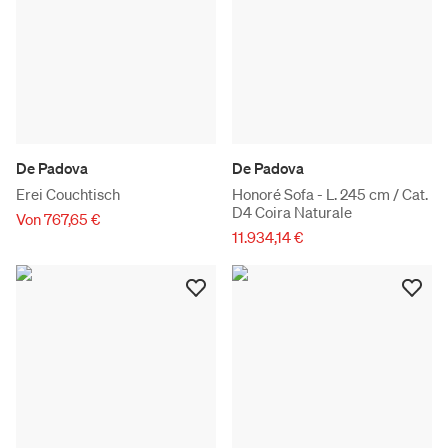
De Padova
De Padova
Erei Couchtisch
Honoré Sofa - L. 245 cm / Cat.
D4 Coira Naturale
Von 767,65 €
11.934,14 €