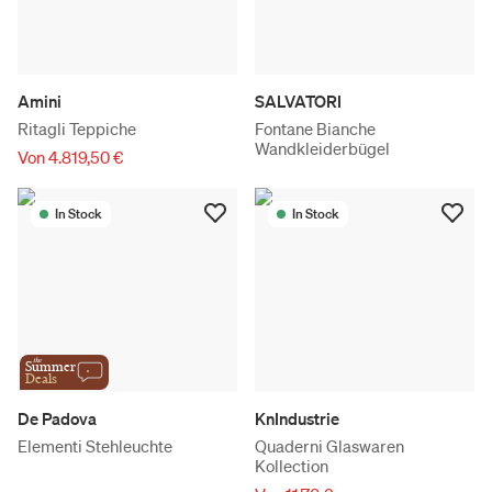
Amini
SALVATORI
Ritagli Teppiche
Fontane Bianche
Wandkleiderbügel
Von 4.819,50 €
In Stock
In Stock
the
Summer
Deals
De Padova
KnIndustrie
Elementi Stehleuchte
Quaderni Glaswaren
Kollection