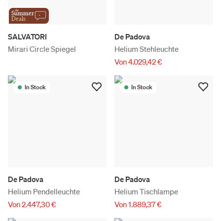
the
Summer
Deals
SALVATORI
De Padova
Mirari Circle Spiegel
Helium Stehleuchte
Von 4.029,42 €
In Stock
In Stock
De Padova
De Padova
Helium Pendelleuchte
Helium Tischlampe
Von 2.447,30 €
Von 1.889,37 €