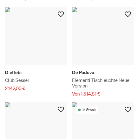
Dieffebi
De Padova
Club Sessel
Elementi Tischleuchte Neue
Version
2.142,00 €
Von 1.514,81 €
In Stock