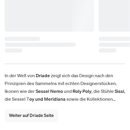
In der Welt von
Driade
zeigt sich das Design nach den
Prinzipien des Sammelns mit echten Designerstücken.
Ikonen wie der
Sessel Nemo
und
Roly Poly
, die Stühle
Sissi
,
die Sessel T
oy und Meridiana
sowie die Kollektionen
Tokyo-Pop
und Pip-e verbinden Innen- und Außenbereich
mit Kontinuität und Vielseitigkeit.
Tische, Stühle, Möbel
Weiter auf Driade Seite
und Accessoires mit starkem Charakter prägen kultivierte,