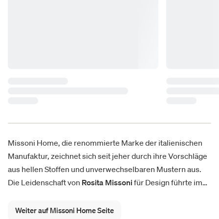
Missoni Home, die renommierte Marke der italienischen
Manufaktur, zeichnet sich seit jeher durch ihre Vorschläge
aus hellen Stoffen und unverwechselbaren Mustern aus.
Die Leidenschaft von
Rosita Missoni
für Design führte im
Jahr 1983 dazu, dass die Marke ihren Katalog mit
Einrichtungslösungen
bereicherte, zunächst mit
Weiter auf Missoni Home Seite