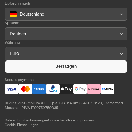
Lieferung nach
Deutschland
Sprache
Deutsch
Währung
Euro
Bestätigen
Secure payments
© 2011-2026 Mollura & C. S.p.a. S.S. 114 Km 6, 400 98128, Tremestieri
Messina | P.IVA IT02759750835
Datenschutzbestimmungen
Cookie Richtlinien
Impressum
Cookie-Einstellungen