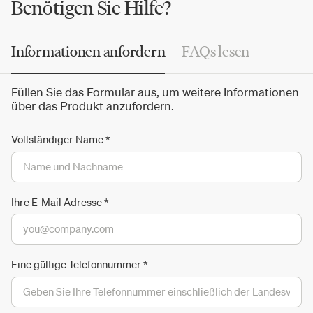
mundgeblasene Glasbeleuchtung anerkannt. Das
Benötigen Sie Hilfe?
Ergebnis sind exklusive Kollektionen wie
Lasvit
Neverending Glory
oder
Lasvit Lollipop von Klimek Boris
.
Informationen anfordern
FAQs lesen
Lasvit rühmt sich der Zusammenarbeit mit zahlreichen
nationalen und internationalen Designern und
Füllen Sie das Formular aus, um weitere Informationen
Designstudios, wie Kengo Kuma, Yabu Pushelbe, Maarten
über das Produkt anzufordern.
Baas, Campana Brothers, deFORM, Maurizio Galante, Eva
Jiřičná, Petra Krausová und vielen anderen.
Vollständiger Name
*
Ihre E-Mail Adresse
*
Eine gültige Telefonnummer
*