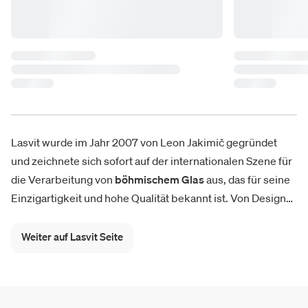
Lasvit wurde im Jahr 2007 von Leon Jakimič gegründet
und zeichnete sich sofort auf der internationalen Szene für
die Verarbeitung von
böhmischem Glas
aus, das für seine
Einzigartigkeit und hohe Qualität bekannt ist. Von Design
Beleuchtung bis hin zur Tischzubehör. Lasvit kombiniert
die traditionelle Bearbeitung von böhmischem Glas mit
Weiter auf Lasvit Seite
Technologie
und
Kreativität
. In nur wenigen Jahren wurde
Lasvit Design dank dieser kunstvollen Verflechtung als
einzigartiger und unbestrittener Marktführer für