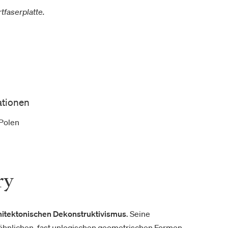
tfaserplatte.
ationen
Polen
ry
hitektonischen Dekonstruktivismus
. Seine
öhnlichen, fast unlogischen geometrischen Formen