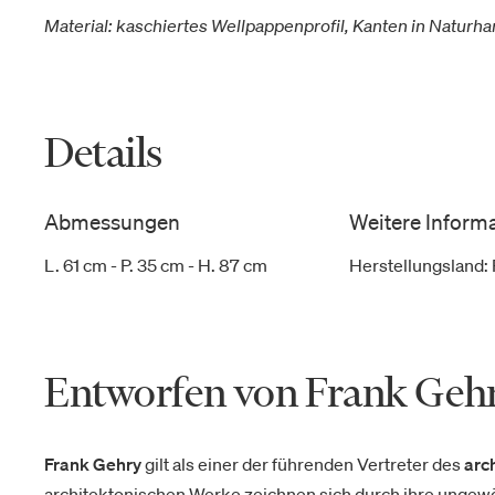
Material: kaschiertes Wellpappenprofil, Kanten in Naturhar
Details
Abmessungen
Weitere Inform
L. 61 cm - P. 35 cm - H. 87 cm
Herstellungsland
:
Entworfen von Frank Geh
Frank Gehry
gilt als einer der führenden Vertreter des
arc
architektonischen Werke zeichnen sich durch ihre ungew