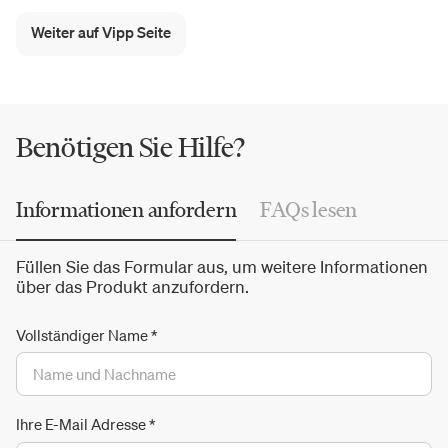
bereichern die Leuchtenkollektionen von Vipp den Raum
mit warmen, umhüllenden Lichtstreuungen. Die Marke
Weiter auf Vipp Seite
präsentiert innovative, zeitgemäße und minimalistische
Designideen für das ganze Haus: von der Küche mit den
Vipp263
Accessoires und den
Vipp921
Regalen bis hin
zum
Home Office
mit dem Vipp452 Drehstuhl.
Benötigen Sie Hilfe?
Informationen anfordern
FAQs lesen
Füllen Sie das Formular aus, um weitere Informationen
über das Produkt anzufordern.
Vollständiger Name
*
Ihre E-Mail Adresse
*