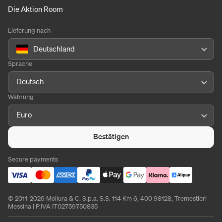
Die Aktion Room
Lieferung nach
Deutschland
Sprache
Deutsch
Währung
Euro
Bestätigen
Secure payments
© 2011-2026 Mollura & C. S.p.a. S.S. 114 Km 6, 400 98128, Tremestieri
Messina | P.IVA IT02759750835