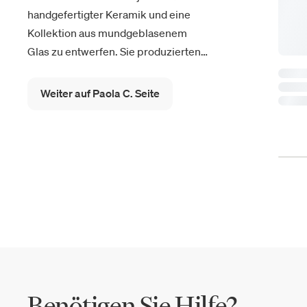
handgefertigter Keramik und eine
Kollektion aus mundgeblasenem
Glas zu entwerfen. Sie produzierten
Vasen
,
Glasgläser
und
Tafelaufsätze
in einem eleganten Stil, außerhalb
Weiter auf Paola C. Seite
von Zeit und Mode.
Benötigen Sie Hilfe?