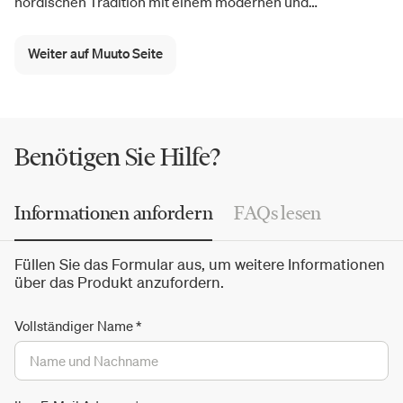
nordischen Tradition mit einem modernen und
dynamischen Geist verbindet, reicht von
Möbeln und
Leuchten
bis hin zu
Wohnaccessoires
und stellt ständig
Weiter auf Muuto Seite
exklusive neue Produkte vor. Zu den großen Bestsellern
gehören die berühmten Wandhaken Dots, die Lampen Tip,
Ambit und Strand sowie die Möbelkollektionen Outline,
Fiber und Stacked.
Benötigen Sie Hilfe?
Informationen anfordern
FAQs lesen
Füllen Sie das Formular aus, um weitere Informationen
über das Produkt anzufordern.
Vollständiger Name
*