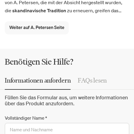
von A. Petersen, die mit der Absicht hergestellt wurden,
die
skandinavische Tradition
zu erneuern, greifen das
Luxusdesign auf und schaffen solide Möbelstücke, die
lange halten. Von den beliebtesten Klassikern bis zu den
Weiter auf A. Petersen Seite
neuesten Produkten
im Katalog, der Stil hinterlässt dank
der Zusammenarbeit mit den besten internationalen
Designern seine Spuren.
Benötigen Sie Hilfe?
Informationen anfordern
FAQs lesen
Füllen Sie das Formular aus, um weitere Informationen
über das Produkt anzufordern.
Vollständiger Name
*