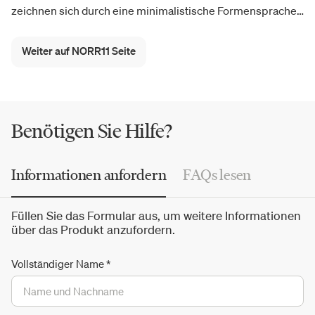
zeichnen sich durch eine minimalistische Formensprache
mit einem praktischen und
dynamischen Ansatz
aus, der
durch einen holistischen Designprozess noch verstärkt
Weiter auf NORR11 Seite
wird. Die Identität der Produkte im Katalog ist ein Ausdruck
von Komfort und Qualität: Modische Möbel und Neuheiten
zeichnen sich durch ihren starken, funktionalen und
durchdachten Charakter aus.
Benötigen Sie Hilfe?
Informationen anfordern
FAQs lesen
Füllen Sie das Formular aus, um weitere Informationen
über das Produkt anzufordern.
Vollständiger Name
*