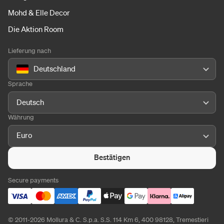
Mohd & Elle Decor
Die Aktion Room
Lieferung nach
Deutschland
Sprache
Deutsch
Währung
Euro
Bestätigen
Secure payments
© 2011-2026 Mollura & C. S.p.a. S.S. 114 Km 6, 400 98128, Tremestieri