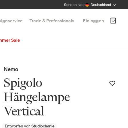
Senden nach
Deutschland
ignservice
Trade & Professionals
Einloggen
mmer Sale
Nemo
Spigolo
Hängelampe
Vertical
Entworfen von
Studiocharlie