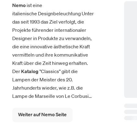
Nemo
ist eine
italienische Designbeleuchtung Unternehmen,
das seit 1993 das Ziel verfolgt, die
Projekte führender internationaler
Designer in Produkte zu verwandeln,
die eine innovative ästhetische Kraft
vermitteln und ihre kommunikative
Kraft über die Zeit hinweg erhalten.
Der
Katalog
"Classics" gibt die
Lampen der Meister des 20.
Jahrhunderts wieder, wie z.B. die
Lampe de Marseille von Le Corbusier
und Charlotte Perriand: ein Beispiel
für die Ausdruckskraft der
Weiter auf Nemo Seite
Einfachheit, inspiriert von der
essentiellen Industrieästhetik der