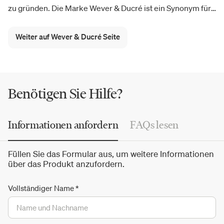
zu gründen. Die Marke Wever & Ducré ist ein Synonym für
Beleuchtung
mit hohem
ästhetischem Wert
,
attraktivem
Design
,
hoher Qualität
und
modernsten LEDs
mit dem
Weiter auf Wever & Ducré Seite
Fokus auf Energieeinsparung. Von den regulierbaren
Spyder- und Sqube-Spots, die an jeden Raum angepasst
werden können, über den neuen Kollektionen Darf, Sara,
Ceno und Plano bis hin zur minimalistischen Kollektion der
Benötigen Sie Hilfe?
Box-Lampen, darunter die Lampe BoxMini 1.0.
Informationen anfordern
FAQs lesen
Füllen Sie das Formular aus, um weitere Informationen
über das Produkt anzufordern.
Vollständiger Name
*