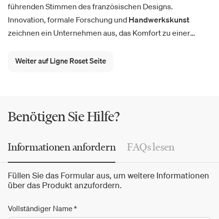
führenden Stimmen des französischen Designs.
Innovation, formale Forschung und
Handwerkskunst
zeichnen ein Unternehmen aus, das Komfort zu einer
kulturellen Sprache gemacht hat. Die
Sofa- und
Sesselkollektionen
, von Togo von
Michel Ducaroy
über
Weiter auf Ligne Roset Seite
Ploum von
Ronan & Erwan Bouroullec
bis hin zu
Pumpkin
von Pierre Paulin
und Prado von Christian Werner, zeugen
von einem modernen und avantgardistischen Lebensstil.
Benötigen Sie Hilfe?
Informationen anfordern
FAQs lesen
Füllen Sie das Formular aus, um weitere Informationen
über das Produkt anzufordern.
Vollständiger Name
*