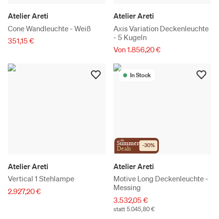
Atelier Areti
Atelier Areti
Cone Wandleuchte - Weiß
Axis Variation Deckenleuchte
- 5 Kugeln
351,15 €
Von 1.856,20 €
In Stock
the
Summer
-
30
%
Deals
Atelier Areti
Atelier Areti
Vertical 1 Stehlampe
Motive Long Deckenleuchte -
Messing
2.927,20 €
3.532,05 €
statt 5.045,80 €