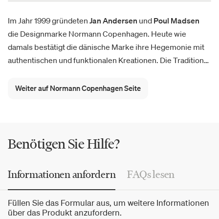
Im Jahr 1999 gründeten
Jan Andersen
und
Poul Madsen
die Designmarke Normann Copenhagen. Heute wie
damals bestätigt die dänische Marke ihre Hegemonie mit
authentischen und funktionalen Kreationen. Die Tradition
wird aufgenommen und auf moderne und originelle Weise
dargestellt. Der
skandinavische Charakter
ist in jedem
Weiter auf Normann Copenhagen Seite
Produkt präsent und schafft einen stark nordischen Stil.
Der Erfolg kommt bald: Mit der Leuchte Norm 69 von
Simon Karkov beginnt die Produktion von Normann
Copenhagen Leuchten, Meilensteine in der Geschichte der
Benötigen Sie Hilfe?
Marke. Im Jahr 2009 beginnt die Marke mit der Produktion
von Möbeln. Zu den Neuheiten gehören zweifellos die
Informationen anfordern
FAQs lesen
Normann Copenhagen Bell, eine
elegante
und
funktionale
Pendelleuchte
, und Lust, eine Kollektion dekorativer
Füllen Sie das Formular aus, um weitere Informationen
Wandspiegel. Folgt der Krenit Bowl, mit minimalistischen
über das Produkt anzufordern.
Linien, rein und originell, und viele andere.