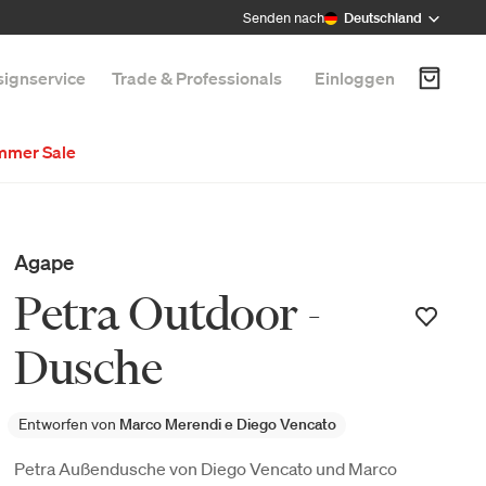
Senden nach
Deutschland
ignservice
Trade & Professionals
Einloggen
mmer Sale
Agape
Petra Outdoor -
Dusche
Entworfen von
Marco Merendi e Diego Vencato
Petra Außendusche von Diego Vencato und Marco