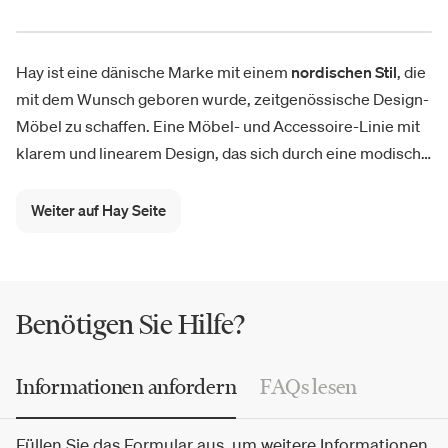
Hay ist eine dänische Marke mit einem
nordischen Stil
, die
mit dem Wunsch geboren wurde, zeitgenössische Design-
Möbel zu schaffen. Eine Möbel- und Accessoire-Linie mit
klarem und linearem Design, das sich durch eine modische
Ästhetik charakterisiert. Seit 2002 produziert Hay
Möbel,
Leuchten
und
Accessoires
für das moderne Zuhause. Von
Weiter auf Hay Seite
den Outdoor-Möbeln der Kollektion
Palissade
von Ronan
und Erwan Bouroullec über die Kollektion von Sofas
Mags,
die mit zahlreichen modularen Einheiten, Puffs und Kissen
besteht, die unendliche Kombinationsmöglichkeiten bei
Benötigen Sie Hilfe?
optimaler Vielseitigkeit und Flexibilität garantieren, zum
beliebten
About A Chair
, der zu einer zeitgenössischen
Informationen anfordern
FAQs lesen
Ikone geworden ist.
Füllen Sie das Formular aus, um weitere Informationen