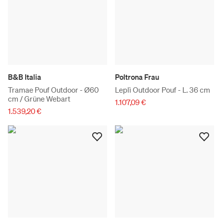
B&B Italia
Poltrona Frau
Tramae Pouf Outdoor - Ø60
Leplì Outdoor Pouf - L. 36 cm
cm / Grüne Webart
1.107,09 €
1.539,20 €