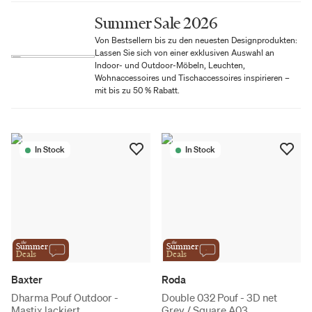
Summer Sale 2026
Von Bestsellern bis zu den neuesten Designprodukten:
Lassen Sie sich von einer exklusiven Auswahl an
Indoor- und Outdoor-Möbeln, Leuchten,
Wohnaccessoires und Tischaccessoires inspirieren –
mit bis zu 50 % Rabatt.
In Stock
In Stock
the
the
Summer
Summer
Deals
Deals
Baxter
Roda
Dharma Pouf Outdoor -
Double 032 Pouf - 3D net
Mastix lackiert
Grey / Square A03