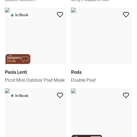
In Stock
the
Summer
Deals
Paola Lenti
Roda
Picot Mini Outdoor Pouf Musk
Double Pouf
In Stock
the