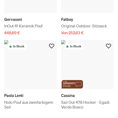
Gervasoni
Fatboy
InOut 41 Keramik Pouf
Original Outdoor-Sitzsack
448,69 €
Von 252,63 €
In Stock
In Stock
the
Summer
Deals
Paola Lenti
Cassina
Nido Pouf aus zweifarbigem
Sail Out 478 Hocker - Egadi
Seil
Verde Bosco