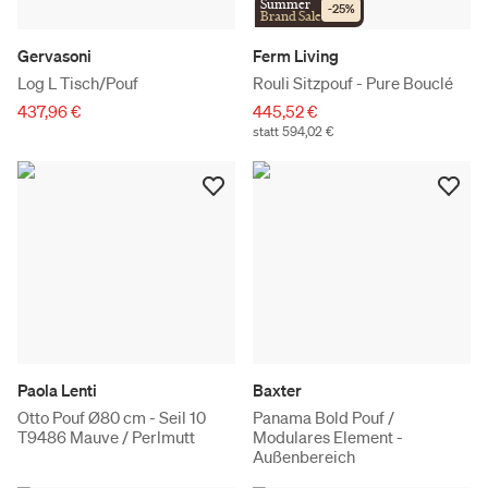
Summer
-
25
%
Brand Sale
Gervasoni
Ferm Living
Log L Tisch/Pouf
Rouli Sitzpouf - Pure Bouclé
437,96 €
445,52 €
statt 594,02 €
Paola Lenti
Baxter
Otto Pouf Ø80 cm - Seil 10
Panama Bold Pouf /
T9486 Mauve / Perlmutt
Modulares Element -
Außenbereich