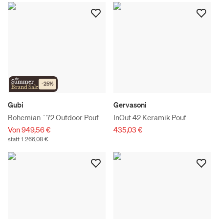
the
Summer
-
25
%
Brand Sale
Gubi
Gervasoni
Bohemian ´72 Outdoor Pouf
InOut 42 Keramik Pouf
Von 949,56 €
435,03 €
statt 1.266,08 €