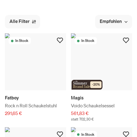
Alle Filter
Empfohlen
In Stock
In Stock
the
Summer
-
20
%
Brand Sale
Fatboy
Magis
Rock n Roll Schaukelstuhl
Voido Schaukelsessel
291,65 €
561,83 €
statt 702,30 €
In Stock