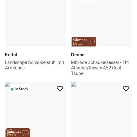
the
Summer
Deals
Kettal
Dedon
Landscape Schaukelstuhl mit
Mbrace Schaukelsessel - 114
Armlehne
Atlantic/Kissen 452 Cool
Taupe
In Stock
the
Summer
Deals