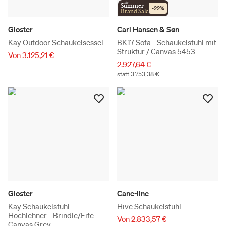
the
Summer
-
22
%
Brand Sale
Gloster
Carl Hansen & Søn
Kay Outdoor Schaukelsessel
BK17 Sofa - Schaukelstuhl mit
Struktur / Canvas 5453
Von 3.125,21 €
2.927,64 €
statt 3.753,38 €
Gloster
Cane-line
Kay Schaukelstuhl
Hive Schaukelstuhl
Hochlehner - Brindle/Fife
Von 2.833,57 €
Canvas Grey