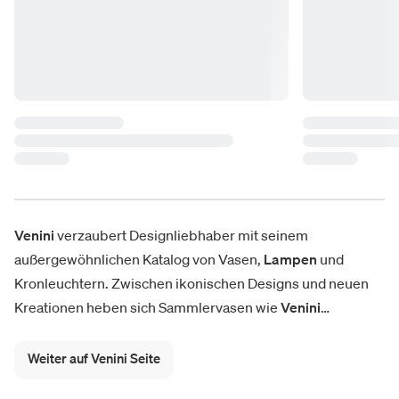
Venini
verzaubert Designliebhaber mit seinem
außergewöhnlichen Katalog von Vasen,
Lampen
und
Kronleuchtern. Zwischen ikonischen Designs und neuen
Kreationen heben sich Sammlervasen wie
Venini
Fazzoletto
, Opalino, Monofiore Balloton und Black Melt als
perfektes Zeugnis eines einzigartigen künstlerischen
Weiter auf Venini Seite
Erbes ab. Eine Exzellenz, die aus der Kombination der