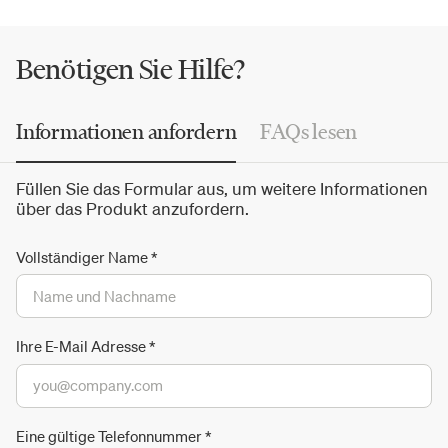
exklusivsten Techniken der
Murano-Glas-
Tradition
resultiert, die von den großen Glasmeistern mit Weisheit
bewahrt und weitergegeben wurde.
Benötigen Sie Hilfe?
Informationen anfordern
FAQs lesen
Füllen Sie das Formular aus, um weitere Informationen
über das Produkt anzufordern.
Vollständiger Name
*
Ihre E-Mail Adresse
*
Eine gültige Telefonnummer
*