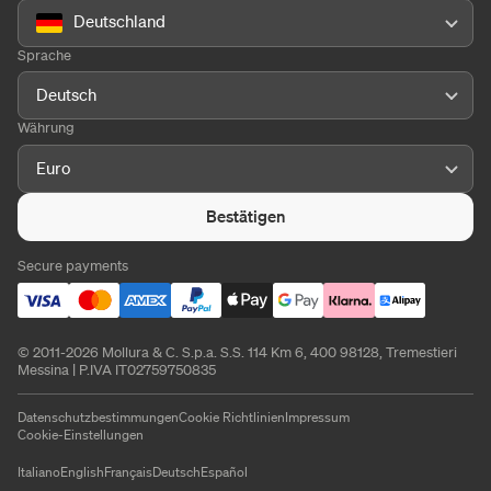
Deutschland
Sprache
Deutsch
Währung
Euro
Bestätigen
Secure payments
© 2011-2026 Mollura & C. S.p.a. S.S. 114 Km 6, 400 98128, Tremestieri
Messina | P.IVA IT02759750835
Datenschutzbestimmungen
Cookie Richtlinien
Impressum
Cookie-Einstellungen
Italiano
English
Français
Deutsch
Español