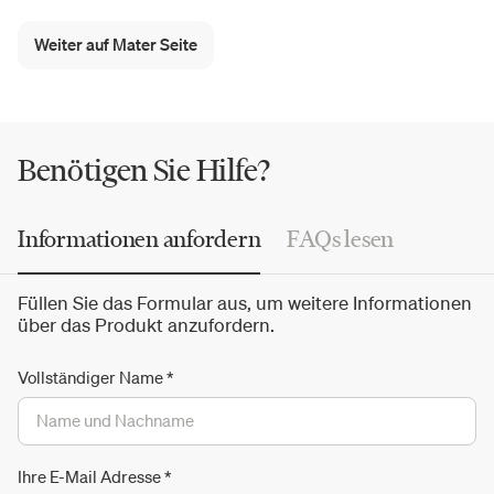
sanften Farben, organischen Formen und klaren Linien.
Der Katalog
von Mater entwickelt sich stetig weiter und
Weiter auf Mater Seite
wird regelmäßig mit neuen
zeitgemäßen
Lösungen für
Wohn- und Gewerberäume aktualisiert.
Benötigen Sie Hilfe?
Informationen anfordern
FAQs lesen
Füllen Sie das Formular aus, um weitere Informationen
über das Produkt anzufordern.
Vollständiger Name
*
Ihre E-Mail Adresse
*