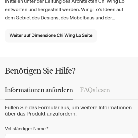
in Italien unter der Leitung des Architekten Chi Wing Lo
entworfen und hergestellt werden. Wing Lo's Ideen auf
dem Gebiet des Designs, des Möbelbaus und der
Verwendung
innovativer Materialien
haben zu Möbeln
geführt, die gleichzeitig einfach, vielseitig und von
Weiter auf Dimensione Chi Wing Lo Seite
zeitlosem Geschmack durchdrungen sind. Es sind Möbel,
die sowohl im Design als auch in der Qualität der
Ausführung für die Zukunft konzipiert sind. Sie sind
bequem und platzierbar in Häusern, in denen die Räume
Benötigen Sie Hilfe?
von einem zunehmend internationalen und globalen
Geschmack geprägt sind, sie sind Möbel, die die
Informationen anfordern
FAQs lesen
verschiedenen kulturellen Bedürfnisse umarmen,
gleichgültig gegenüber den ständigen Veränderungen des
Füllen Sie das Formular aus, um weitere Informationen
Geschmacks und der Trends der
zeitgenössischen Möbel
.
über das Produkt anzufordern.
Dimensione Chi Wing Lo ist ein Partner von Mohd.
Vollständiger Name
*