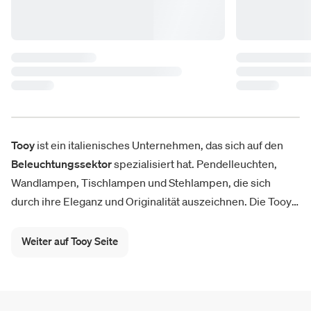
Tooy
ist ein italienisches Unternehmen, das sich auf den
Beleuchtungssektor
spezialisiert hat. Pendelleuchten,
Wandlampen, Tischlampen und Stehlampen, die sich
durch ihre Eleganz und Originalität auszeichnen. Die Tooy-
Kollektionen, die einzigartig in ihrer Art für die absolute
Qualität der Materialien
und die
Originalität
der Formen
Weiter auf Tooy Seite
sind, werden unter der künstlerischen Leitung von Corrado
Dotti hergestellt, wie die Lampen-Kollektionen Legier,
Osman, Molly, Muse, Macao, Excalibur und Quadrante. Der