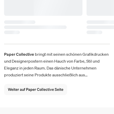
Paper Collective
bringt mit seinen schönen Grafikdrucken
und Designerpostern einen Hauch von Farbe, Stil und
Eleganz in jeden Raum. Das dänische Unternehmen
produziert seine Produkte ausschließlich aus
hochwertigen, FSC- und Swan-zertifizierten Materialien,
dem offiziellen
Nachhaltigkeitslabel
der nordischen
Weiter auf Paper Collective Seite
Länder. Mit abstrakten Grafiken und fotografischen
Reproduktionen reicht der Katalog von Paper Collective
von Neuheiten bis zu erfolgreichen Drucken wie
Blomst