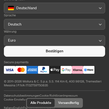
Deutschland
Sprache
Deutsch
Währung
Euro
Bestätigen
Secure payments
© 2011-2026 Mollura & C. S.p.a. S.S. 114 Km 6, 400 98128, Tremestieri
Messina | P.IVA IT02759750835
Datenschutzbestimmungen
Cookie Richtlinien
Impressum
Cookie-Einstellungen
Alle Produkte
Versandfertig
Italiano
English
Français
Deutsch
Español