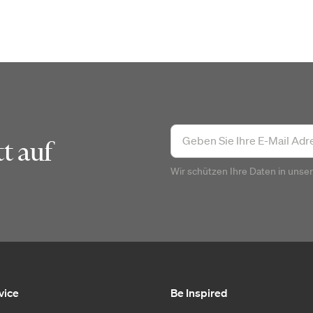
t auf
Wir schützen Ihre Daten in unse
vice
Be Inspired