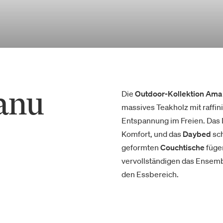
anu
Die
Outdoor-Kollektion Ama
massives Teakholz mit raffin
Entspannung im Freien. Das 
Komfort, und das
Daybed
sch
geformten
Couchtische
fügen
vervollständigen das Ensemb
den Essbereich.