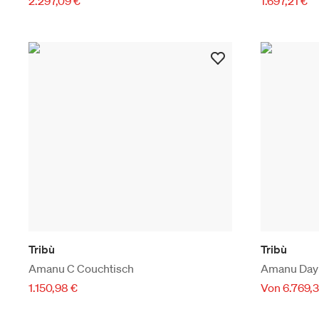
2.297,09 €
1.697,21 €
Tribù
Tribù
Amanu C Couchtisch
Amanu Day
1.150,98 €
Von 6.769,