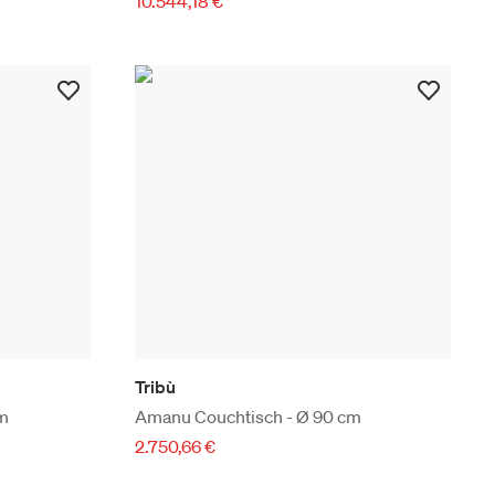
10.544,18 €
Tribù
cm
Amanu Couchtisch - Ø 90 cm
2.750,66 €