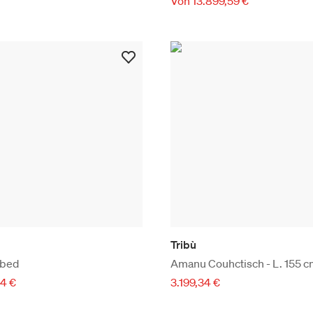
Von 13.899,59 €
Tribù
bed
Amanu Couhctisch - L. 155 
34 €
3.199,34 €