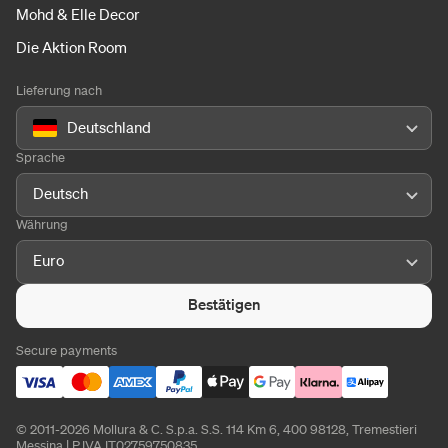
Mohd & Elle Decor
Die Aktion Room
Lieferung nach
Deutschland
Sprache
Deutsch
Währung
Euro
Bestätigen
Secure payments
© 2011-2026 Mollura & C. S.p.a. S.S. 114 Km 6, 400 98128, Tremestieri
Messina | P.IVA IT02759750835