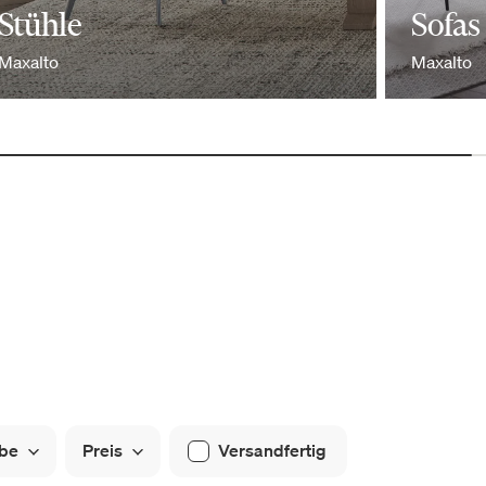
Stühle
Sofas
Maxalto
Maxalto
be
Preis
Versandfertig