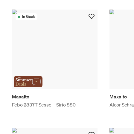
In Stock
the
Summer
Deals
Maxalto
Maxalto
Febo 2837T Sessel - Sirio 880
Alcor Schr