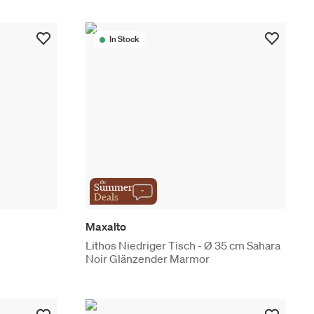
In Stock
the
Summer
Deals
Maxalto
Lithos Niedriger Tisch - Ø 35 cm Sahara
Noir Glänzender Marmor