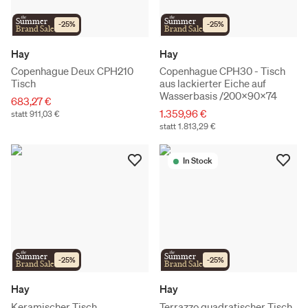
the
the
Summer
Summer
-
25
%
-
25
%
Brand Sale
Brand Sale
Hay
Hay
Copenhague Deux CPH210
Copenhague CPH30 - Tisch
Tisch
aus lackierter Eiche auf
Wasserbasis /200x90x74
683,27 €
1.359,96 €
statt 911,03 €
statt 1.813,29 €
In Stock
the
the
Summer
Summer
-
25
%
-
25
%
Brand Sale
Brand Sale
Hay
Hay
Keramischer Tisch
Terrazzo quadratischer Tisch