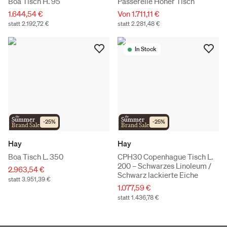
Boa Tisch H. 95
Passerelle Hoher Tisch
1.644,54 €
Von 1.711,11 €
statt 2.192,72 €
statt 2.281,48 €
In Stock
the
the
Summer
Summer
-
25
%
-
25
%
Brand Sale
Brand Sale
Hay
Hay
Boa Tisch L. 350
CPH30 Copenhague Tisch L.
200 – Schwarzes Linoleum /
2.963,54 €
Schwarz lackierte Eiche
statt 3.951,39 €
1.077,59 €
statt 1.436,78 €