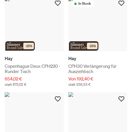
In Stock
the
the
Summer
Summer
-
25
%
-
25
%
Brand Sale
Brand Sale
Hay
Hay
Copenhague Deux CPH220 -
CPH30 Verlängerung für
Runder Tisch
Ausziehtisch
654,02 €
Von 192,40 €
statt 872,02 €
statt 256,53 €