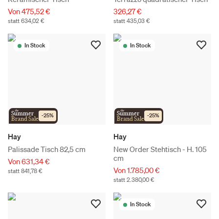
Von 475,52 €
326,27 €
statt 634,02 €
statt 435,03 €
In Stock
In Stock
the
the
Summer
Summer
-
25
%
-
25
%
Brand Sale
Brand Sale
Hay
Hay
Palissade Tisch 82,5 cm
New Order Stehtisch - H. 105
cm
Von 631,34 €
Von 1.785,00 €
statt 841,78 €
statt 2.380,00 €
In Stock