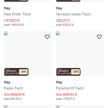
Hay
Hay
New Order Tisch
Terrazzo runder Tisch
1.472,63 €
326,27 €
statt 1.963,50 €
statt 435,03 €
the
the
Summer
Summer
-
25
%
-
25
%
Brand Sale
Brand Sale
Hay
Hay
Pastis Tisch
Pyramid 01 Tisch
Von 668,64 €
Von 884,45 €
statt 891,52 €
statt 1.179,27 €