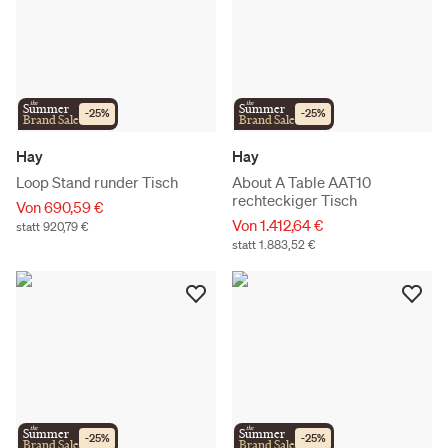
the
the
Summer
Summer
-
25
%
-
25
%
Brand Sale
Brand Sale
Hay
Hay
Loop Stand runder Tisch
About A Table AAT10
rechteckiger Tisch
Von 690,59 €
Von 1.412,64 €
statt 920,79 €
statt 1.883,52 €
the
the
Summer
Summer
-
25
%
-
25
%
Brand Sale
Brand Sale