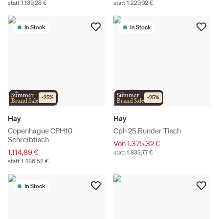
statt 1.139,28 €
statt 1.229,02 €
In Stock
In Stock
the
the
Summer
Summer
-
25
%
-
25
%
Brand Sale
Brand Sale
Hay
Hay
Copenhague CPH10
Cph 25 Runder Tisch
Schreibtisch
Von 1.375,32 €
1.114,89 €
statt 1.833,77 €
statt 1.486,52 €
In Stock