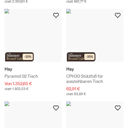
statt 2.950,61 €
statt 881,77 €
the
the
Summer
Summer
-
25
%
-
25
%
Brand Sale
Brand Sale
Hay
Hay
Pyramid 02 Tisch
CPH30 Stützfuß für
ausziehbaren Tisch
Von 1.352,65 €
62,91 €
statt 1.803,53 €
statt 83,89 €