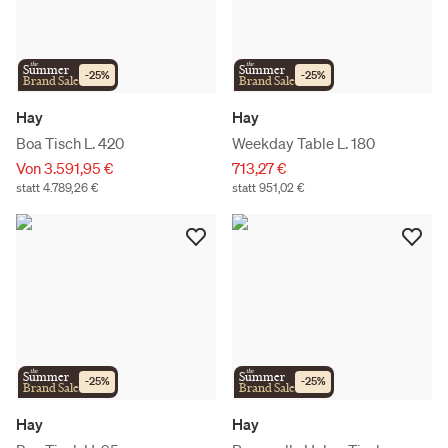
the
the
Summer
Summer
-
25
%
-
25
%
Brand Sale
Brand Sale
Hay
Hay
Boa Tisch L. 420
Weekday Table L. 180
Von 3.591,95 €
713,27 €
statt 4.789,26 €
statt 951,02 €
the
the
Summer
Summer
-
25
%
-
25
%
Brand Sale
Brand Sale
Hay
Hay