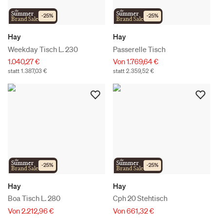
the
the
Summer
Summer
-
25
%
-
25
%
Brand Sale
Brand Sale
Hay
Hay
Weekday Tisch L. 230
Passerelle Tisch
1.040,27 €
Von 1.769,64 €
statt 1.387,03 €
statt 2.359,52 €
the
the
Summer
Summer
-
25
%
-
25
%
Brand Sale
Brand Sale
Hay
Hay
Boa Tisch L. 280
Cph 20 Stehtisch
Von 2.212,96 €
Von 661,32 €