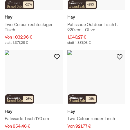
the
the
Summer
Summer
-
25
%
-
25
%
Brand Sale
Brand Sale
Hay
Hay
Two-Colour rechteckiger
Palissade Outdoor Tisch L.
Tisch
220 cm - Olive
Von 1.032,96 €
1.040,27 €
statt 1.377,28 €
statt 1.387,03 €
the
the
Summer
Summer
-
25
%
-
25
%
Brand Sale
Brand Sale
Hay
Hay
Palissade Tisch 170 cm
Two-Colour runder Tisch
Von 854,46 €
Von 921,77 €