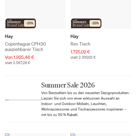
the
the
Summer
Summer
-
25
%
-
25
%
Brand Sale
Brand Sale
Hay
Hay
Copenhague CPH30
Rex Tisch
ausziehbarer Tisch
1.725,02 €
Von 1.925,46 €
statt 2.300,02 €
statt 2.567,28 €
Summer Sale 2026
Von Bestsellern bis zu den neuesten Designprodukten:
Lassen Sie sich von einer exklusiven Auswahl an
Indoor- und Outdoor-Möbeln, Leuchten,
Wohnaccessoires und Tischaccessoires inspirieren –
mit bis zu 50 % Rabatt.