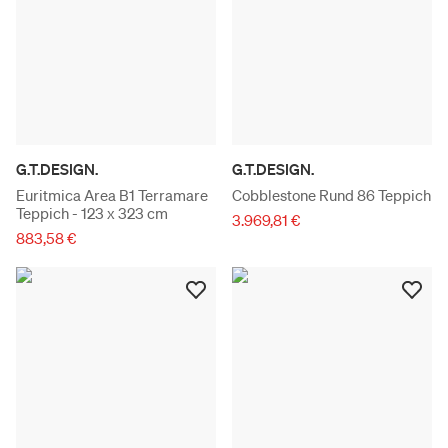
G.T.DESIGN.
G.T.DESIGN.
Euritmica Area B1 Terramare
Cobblestone Rund 86 Teppich
Teppich - 123 x 323 cm
3.969,81 €
883,58 €