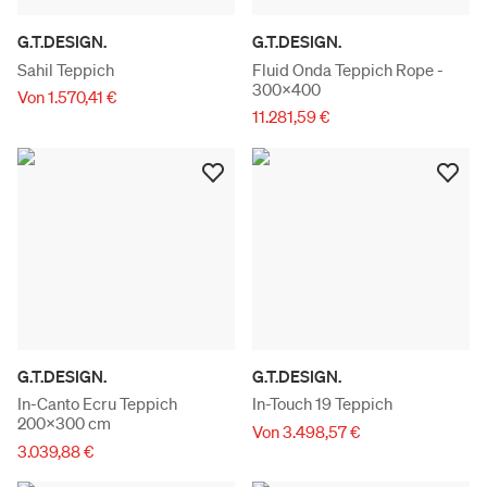
G.T.DESIGN.
G.T.DESIGN.
Sahil Teppich
Fluid Onda Teppich Rope -
300x400
Von 1.570,41 €
11.281,59 €
G.T.DESIGN.
G.T.DESIGN.
In-Canto Ecru Teppich
In-Touch 19 Teppich
200x300 cm
Von 3.498,57 €
3.039,88 €