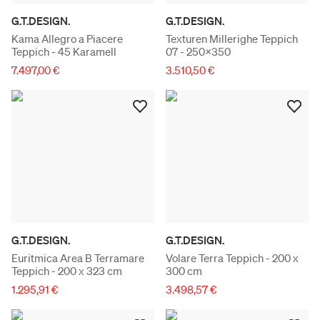
G.T.DESIGN.
G.T.DESIGN.
Kama Allegro a Piacere
Texturen Millerighe Teppich
Teppich - 45 Karamell
07 - 250x350
7.497,00 €
3.510,50 €
G.T.DESIGN.
G.T.DESIGN.
Euritmica Area B Terramare
Volare Terra Teppich - 200 x
Teppich - 200 x 323 cm
300 cm
1.295,91 €
3.498,57 €