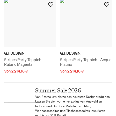
G.T.DESIGN.
G.T.DESIGN.
Stripes Party Teppich -
Stripes Party Teppich - Acque
Rubino Magenta
Platino
Von 2.214,18 €
Von 2.214,18 €
Summer Sale 2026
Von Bestsellern bis zu den neuesten Designprodukten:
Lassen Sie sich von einer exklusiven Auswahl an
Indoor- und Outdoor-Möbeln, Leuchten,
Wohnaccessoires und Tischaccessoires inspirieren –
mit bis zu 50 % Rabatt.