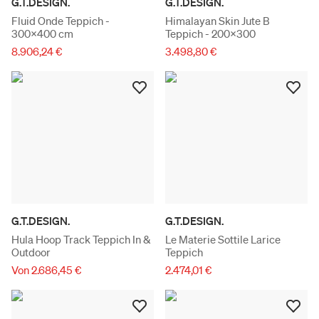
G.T.DESIGN.
G.T.DESIGN.
Fluid Onde Teppich -
Himalayan Skin Jute B
300x400 cm
Teppich - 200x300
8.906,24 €
3.498,80 €
G.T.DESIGN.
G.T.DESIGN.
Hula Hoop Track Teppich In &
Le Materie Sottile Larice
Outdoor
Teppich
Von 2.686,45 €
2.474,01 €