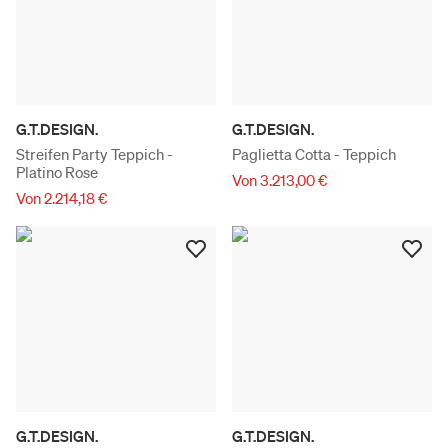
G.T.DESIGN.
G.T.DESIGN.
Streifen Party Teppich -
Paglietta Cotta - Teppich
Platino Rose
Von 3.213,00 €
Von 2.214,18 €
G.T.DESIGN.
G.T.DESIGN.