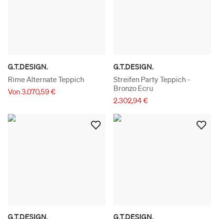
G.T.DESIGN.
G.T.DESIGN.
Rime Alternate Teppich
Streifen Party Teppich -
Bronzo Ecru
Von 3.070,59 €
2.302,94 €
G.T.DESIGN.
G.T.DESIGN.