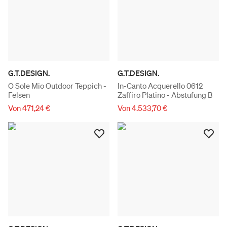
G.T.DESIGN.
G.T.DESIGN.
O Sole Mio Outdoor Teppich -
In-Canto Acquerello 0612
Felsen
Zaffiro Platino - Abstufung B
Von 471,24 €
Von 4.533,70 €