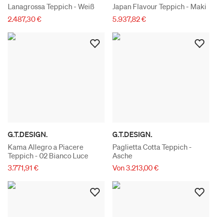
Lanagrossa Teppich - Weiß
Japan Flavour Teppich - Maki
2.487,30 €
5.937,82 €
G.T.DESIGN.
G.T.DESIGN.
Kama Allegro a Piacere
Paglietta Cotta Teppich -
Teppich - 02 Bianco Luce
Asche
3.771,91 €
Von 3.213,00 €