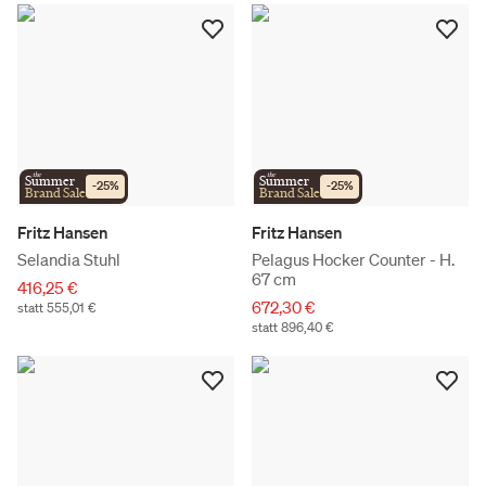
the
the
Summer
Summer
-
25
%
-
25
%
Brand Sale
Brand Sale
Fritz Hansen
Fritz Hansen
Selandia Stuhl
Pelagus Hocker Counter - H.
67 cm
416,25 €
672,30 €
statt 555,01 €
statt 896,40 €