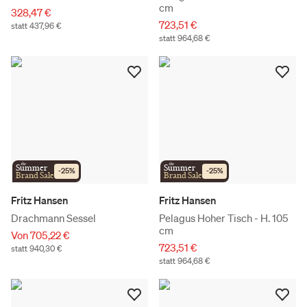
cm
328,47 €
723,51 €
statt 437,96 €
statt 964,68 €
the
the
Summer
Summer
-
25
%
-
25
%
Brand Sale
Brand Sale
Fritz Hansen
Fritz Hansen
Drachmann Sessel
Pelagus Hoher Tisch - H. 105
cm
Von 705,22 €
723,51 €
statt 940,30 €
statt 964,68 €