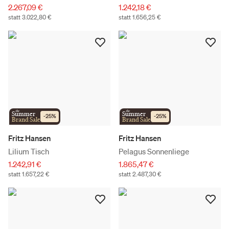
2.267,09 €
1.242,18 €
statt 3.022,80 €
statt 1.656,25 €
the
the
Summer
Summer
-
25
%
-
25
%
Brand Sale
Brand Sale
Fritz Hansen
Fritz Hansen
Lilium Tisch
Pelagus Sonnenliege
1.242,91 €
1.865,47 €
statt 1.657,22 €
statt 2.487,30 €