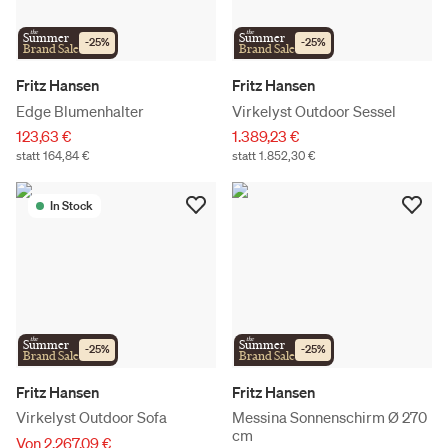
the
the
Summer
Summer
-
25
%
-
25
%
Brand Sale
Brand Sale
Fritz Hansen
Fritz Hansen
Edge Blumenhalter
Virkelyst Outdoor Sessel
123,63 €
1.389,23 €
statt 164,84 €
statt 1.852,30 €
In Stock
the
the
Summer
Summer
-
25
%
-
25
%
Brand Sale
Brand Sale
Fritz Hansen
Fritz Hansen
Virkelyst Outdoor Sofa
Messina Sonnenschirm Ø 270
cm
Von 2.267,09 €