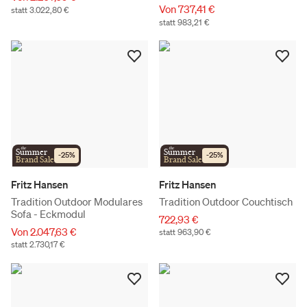
Von 737,41 €
statt 3.022,80 €
statt 983,21 €
the
the
Summer
Summer
-
25
%
-
25
%
Brand Sale
Brand Sale
Fritz Hansen
Fritz Hansen
Tradition Outdoor Modulares
Tradition Outdoor Couchtisch
Sofa - Eckmodul
722,93 €
Von 2.047,63 €
statt 963,90 €
statt 2.730,17 €