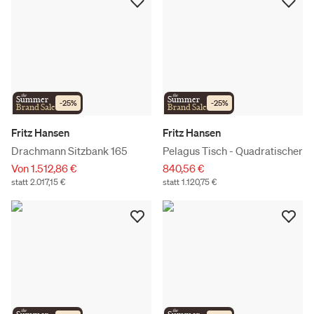
the
the
Summer
Summer
-
25
%
-
25
%
Brand Sale
Brand Sale
Fritz Hansen
Fritz Hansen
Drachmann Sitzbank 165
Pelagus Tisch - Quadratischer
Von 1.512,86 €
840,56 €
statt 2.017,15 €
statt 1.120,75 €
the
the