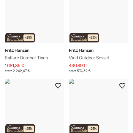
the
the
Summer
Summer
-
25
%
-
25
%
Brand Sale
Brand Sale
Fritz Hansen
Fritz Hansen
Ballare Outdoor Tisch
Vind Outdoor Sessel
1.681,85 €
430,89 €
statt 2.242,47 €
statt 574,52 €
the
the
Summer
Summer
-
25
%
-
25
%
Brand Sale
Brand Sale