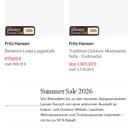
the
the
Summer
Summer
-
25
%
-
25
%
Brand Sale
Brand Sale
Fritz Hansen
Fritz Hansen
Between Lines Liegestuhl
Tradition Outdoor Modulares
Sofa - Endmodul
679,62 €
Von 1.901,32 €
statt 906,16 €
statt 2.535,09 €
Summer Sale 2026
Von Bestsellern bis zu den neuesten Designprodukten:
Lassen Sie sich von einer exklusiven Auswahl an
Indoor- und Outdoor-Möbeln, Leuchten,
Wohnaccessoires und Tischaccessoires inspirieren –
mit bis zu 50 % Rabatt.