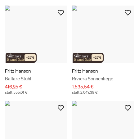
the
the
Summer
Summer
-
25
%
-
25
%
Brand Sale
Brand Sale
Fritz Hansen
Fritz Hansen
Ballare Stuhl
Riviera Sonnenliege
416,25 €
1.535,54 €
statt 555,01 €
statt 2.047,39 €