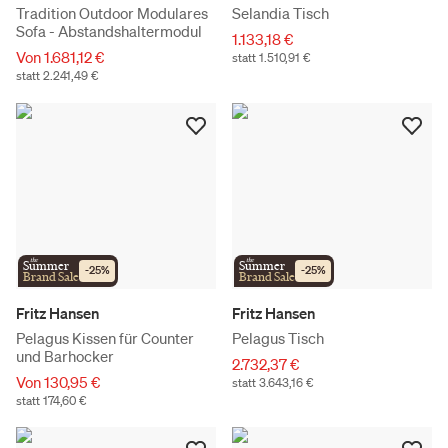
Tradition Outdoor Modulares
Selandia Tisch
Sofa - Abstandshaltermodul
1.133,18 €
Von 1.681,12 €
statt 1.510,91 €
statt 2.241,49 €
the
the
Summer
Summer
-
25
%
-
25
%
Brand Sale
Brand Sale
Fritz Hansen
Fritz Hansen
Pelagus Kissen für Counter
Pelagus Tisch
und Barhocker
2.732,37 €
Von 130,95 €
statt 3.643,16 €
statt 174,60 €