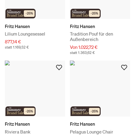
the
the
Summer
Summer
-
25
%
-
25
%
Brand Sale
Brand Sale
Fritz Hansen
Fritz Hansen
Lilium Loungesessel
Tradition Pouf für den
Außenbereich
877,14 €
Von 1.022,72 €
statt 1.169,52 €
statt 1.363,62 €
the
the
Summer
Summer
-
25
%
-
25
%
Brand Sale
Brand Sale
Fritz Hansen
Fritz Hansen
Riviera Bank
Pelagus Lounge Chair