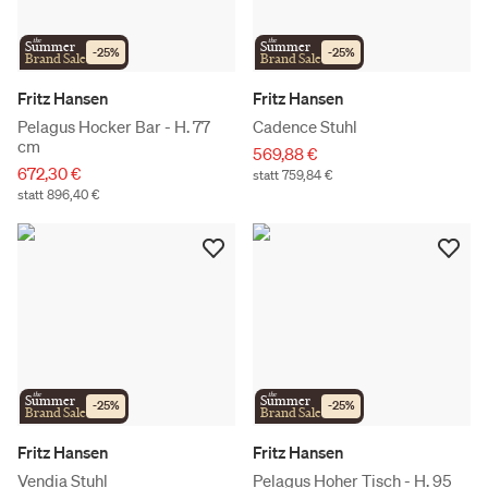
the
the
Summer
Summer
-
25
%
-
25
%
Brand Sale
Brand Sale
Fritz Hansen
Fritz Hansen
Pelagus Hocker Bar - H. 77
Cadence Stuhl
cm
569,88 €
672,30 €
statt 759,84 €
statt 896,40 €
the
the
Summer
Summer
-
25
%
-
25
%
Brand Sale
Brand Sale
Fritz Hansen
Fritz Hansen
Vendia Stuhl
Pelagus Hoher Tisch - H. 95