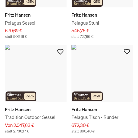
Summer
Summer
-
25
%
-
25
%
Brand Sale
Brand Sale
Fritz Hansen
Fritz Hansen
Pelagus Sessel
Pelagus Stuhl
679,62 €
545,75 €
statt 906,16 €
statt 727,66 €
the
the
Summer
Summer
-
25
%
-
25
%
Brand Sale
Brand Sale
Fritz Hansen
Fritz Hansen
Tradition Outdoor Sessel
Pelagus Tisch - Runder
Von 2.047,63 €
672,30 €
statt 2.730,17 €
statt 896,40 €