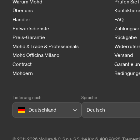
Warum Mohd
Prüfen Sie 
Über uns
Kontaktiere
Händler
FAQ
Entwurfsdienste
Zahlungsar
Preis-Garantie
Rückgabe
Mohd X Trade & Professionals
Widerrufsr
Mohd Officina Milano
Versand
Contract
Garantie u
Mohdern
Bedingunge
Lieferung nach
Sprache
Deutschland
Deutsch
© 2011-2026 Mollura & C. S.p.a. S.S. 114 Km 6, 400 98128, Tremes