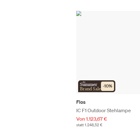
the
Summer
-
10
%
Brand Sale
Flos
IC F1 Outdoor Stehlampe
Von 1.123,67 €
statt 1.248,52 €