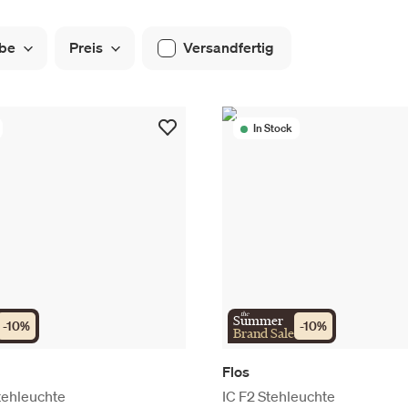
be
Preis
Versandfertig
In Stock
the
Summer
-
10
%
-
10
%
Brand Sale
Flos
tehleuchte
IC F2 Stehleuchte