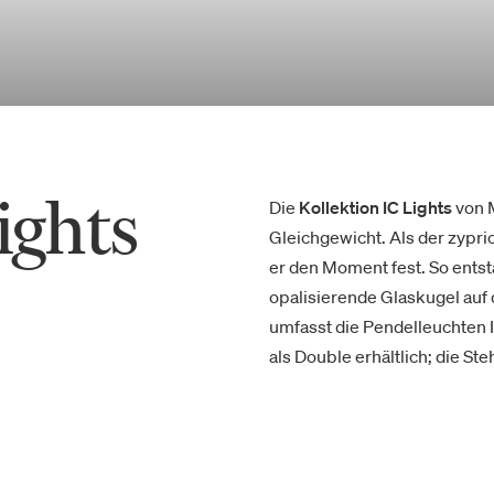
ights
Die
Kollektion IC Lights
von M
Gleichgewicht. Als der zypri
er den Moment fest. So entst
opalisierende Glaskugel auf 
umfasst die Pendelleuchten I
als Double erhältlich; die St