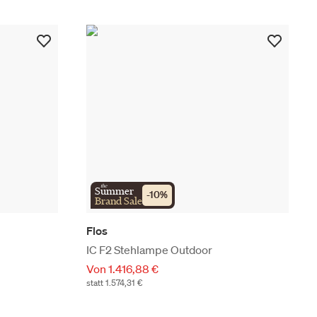
the
Summer
-
10
%
Brand Sale
Flos
IC F2 Stehlampe Outdoor
Von 1.416,88 €
statt 1.574,31 €