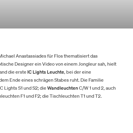
ichael Anastassiades für Flos thematisiert das
otische Designer ein Video von einem Jongleur sah, hielt
and die erste
IC Lights Leuchte
, bei der eine
dem Ende eines schrägen Stabes ruht. Die Familie
C Lights S1 und S2; die
Wandleuchten
C/W 1 und 2, auch
ehleuchten F1 und F2; die Tischleuchten T1 und T2.