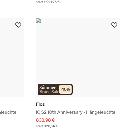
statt 1.219,26 €
the
Summer
-
10
%
Brand Sale
Flos
hleuchte
IC S2 10th Anniversary - Hängeleuchte
833,98 €
statt 926,64 €