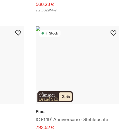
566,23 €
statt 629,14 €
In Stock
the
Summer
-
35
%
Brand Sale
Flos
IC F1 10° Anniversario - Stehleuchte
792,52 €