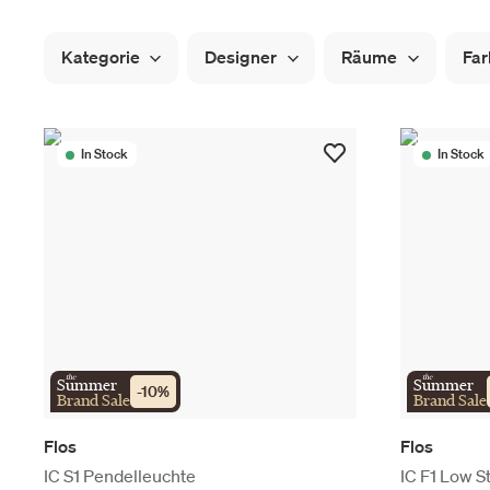
Kategorie
Designer
Räume
Far
In Stock
In Stock
the
the
Summer
Summer
-
10
%
Brand Sale
Brand Sale
Flos
Flos
IC S1 Pendelleuchte
IC F1 Low S