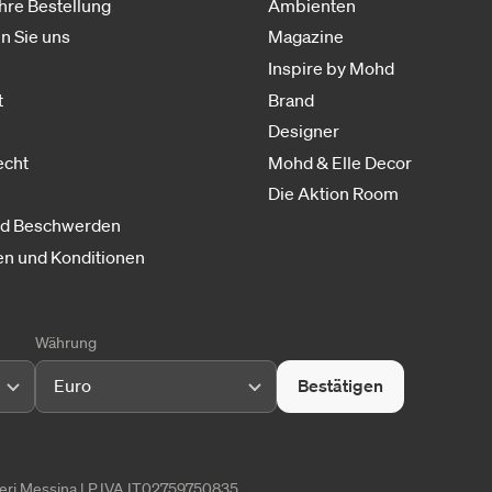
Ihre Bestellung
Ambienten
n Sie uns
Magazine
Inspire by Mohd
t
Brand
Designer
echt
Mohd & Elle Decor
Die Aktion Room
nd Beschwerden
n und Konditionen
Währung
Euro
Bestätigen
tieri Messina | P.IVA IT02759750835