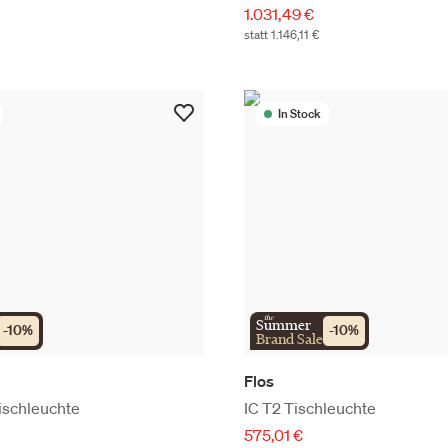
1.031,49 €
statt 1.146,11 €
In Stock
the
Summer
-
10
%
-
10
%
Brand Sale
Flos
ischleuchte
IC T2 Tischleuchte
575,01 €