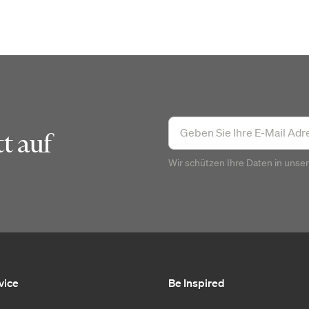
t auf
Wir schützen Ihre Daten in unse
vice
Be Inspired