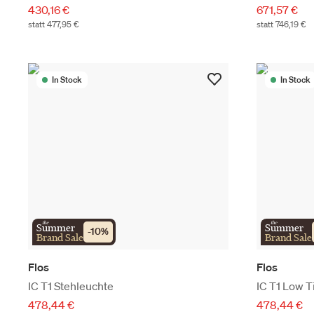
430,16 €
671,57 €
statt 477,95 €
statt 746,19 €
In Stock
In Stock
the
the
Summer
Summer
-
10
%
Brand Sale
Brand Sale
Flos
Flos
IC T1 Stehleuchte
IC T1 Low T
478,44 €
478,44 €