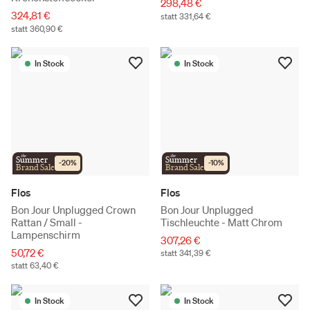
298,48 €
324,81 €
statt 331,64 €
statt 360,90 €
In Stock
In Stock
the
the
Summer
Summer
-
20
%
-
10
%
Brand Sale
Brand Sale
Flos
Flos
Bon Jour Unplugged Crown
Bon Jour Unplugged
Rattan / Small -
Tischleuchte - Matt Chrom
Lampenschirm
307,26 €
50,72 €
statt 341,39 €
statt 63,40 €
In Stock
In Stock