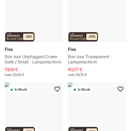
the
the
Summer
Summer
-
35
%
-
20
%
Brand Sale
Brand Sale
Flos
Flos
Bon Jour Unplugged Crown
Bon Jour Transparent -
Gelb / Small - Lampenschirm
Lampenschirm
19,02 €
40,57 €
statt 29,26 €
statt 50,72 €
In Stock
In Stock
the
the
Summer
Summer