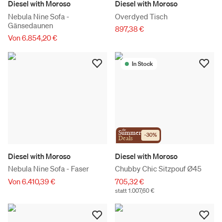
Diesel with Moroso
Diesel with Moroso
Nebula Nine Sofa -
Overdyed Tisch
Gänsedaunen
897,38 €
Von 6.854,20 €
In Stock
the
Summer
-
30
%
Deals
Diesel with Moroso
Diesel with Moroso
Nebula Nine Sofa - Faser
Chubby Chic Sitzpouf Ø45
Von 6.410,39 €
705,32 €
statt 1.007,60 €