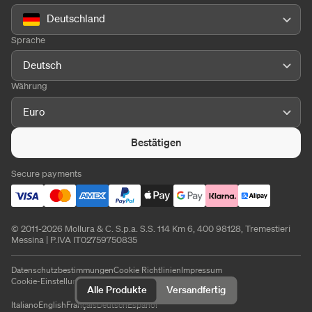
Deutschland
Sprache
Deutsch
Währung
Euro
Bestätigen
Secure payments
© 2011-2026 Mollura & C. S.p.a. S.S. 114 Km 6, 400 98128, Tremestieri
Messina | P.IVA IT02759750835
Datenschutzbestimmungen
Cookie Richtlinien
Impressum
Cookie-Einstellungen
Alle Produkte
Versandfertig
Italiano
English
Français
Deutsch
Español