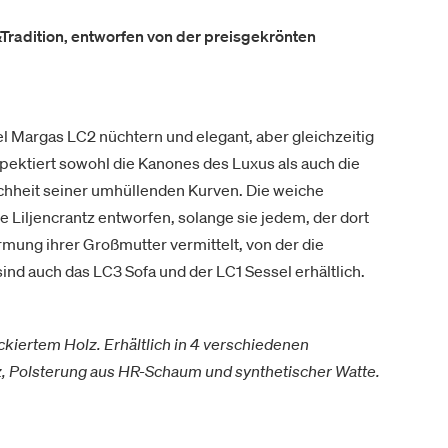
radition, entworfen von der preisgekrönten
l Margas LC2 nüchtern und elegant, aber gleichzeitig
pektiert sowohl die Kanones des Luxus als auch die
nfachheit seiner umhüllenden Kurven. Die weiche
iljencrantz entworfen, solange sie jedem, der dort
rmung ihrer Großmutter vermittelt, von der die
ind auch das LC3 Sofa und der LC1 Sessel erhältlich.
ckiertem Holz. Erhältlich in 4 verschiedenen
lz, Polsterung aus HR-Schaum und synthetischer Watte.