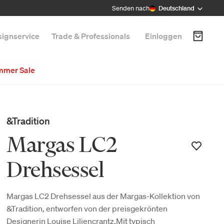
Senden nach
Deutschland
ignservice
Trade & Professionals
Einloggen
mmer Sale
&Tradition
Margas LC2
Drehsessel
Margas LC2 Drehsessel aus der Margas-Kollektion von
&Tradition, entworfen von der preisgekrönten
Designerin Louise Liljencrantz.Mit typisch