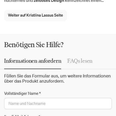
nüchternes und
zeitloses Design
kennzeichnet einen
wunderbaren Katalog voller exklusiver Neuheiten und
erfolgreicher Kollektionen. Die hohe Qualität der Kristiina
Weiter auf Kristiina Lassus Seite
Lassus-Teppiche wird durch natürliche Materialien wie
Wolle, Leinen und Seide und den charakteristischen
tibetischen Knoten
, Symbol einer alten traditionellen
manuellen Technik, zum Leben erweckt.
Benötigen Sie Hilfe?
Informationen anfordern
FAQs lesen
Füllen Sie das Formular aus, um weitere Informationen
über das Produkt anzufordern.
Vollständiger Name
*