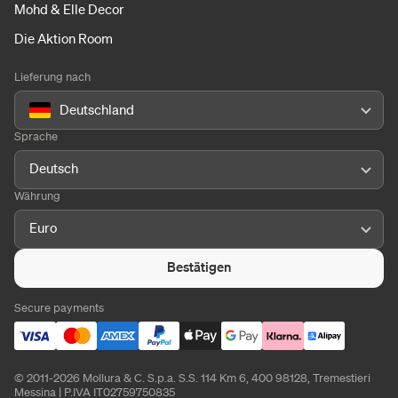
Mohd & Elle Decor
Die Aktion Room
Lieferung nach
Deutschland
Sprache
Deutsch
Währung
Euro
Bestätigen
Secure payments
© 2011-2026 Mollura & C. S.p.a. S.S. 114 Km 6, 400 98128, Tremestieri
Messina | P.IVA IT02759750835