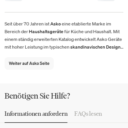
Seit über 70 Jahren ist
Asko
eine etablierte Marke im
Bereich der
Haushaltsgeräte
für Küche und Haushalt. Mit
einem ständig erweiterten Katalog entwickelt Asko Geräte
mit hoher Leistung im typischen
skandinavischen Design
:
Geschirrspüler, Induktions- und Gas-Kochfelder,
Backöfen, Dunstabzugshauben, Waschmaschinen und
Weiter auf Asko Seite
Wäschetrockner, die elegant, multifunktional und innovativ
sind. Zu den beliebtesten Produkten gehören die
Waschmaschine Asko W 4114 C.W/2 und der
Wäschetrockner T 208 H.W
.
Benötigen Sie Hilfe?
Informationen anfordern
FAQs lesen